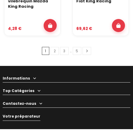
vilebrequin Mazda
Fiat King Racing
King Racing
4,28 €
69,62 €
1
2
3
…
5
Informations
Top Catégories
Contactez-nous
Votre préparateur