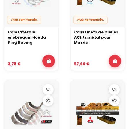
Sur commande.
Sur commande.
Cale latérale
Coussinets de bielles
vilebrequin Honda
ACL trimétal pour
King Racing
Mazda
3,78 €
57,60 €