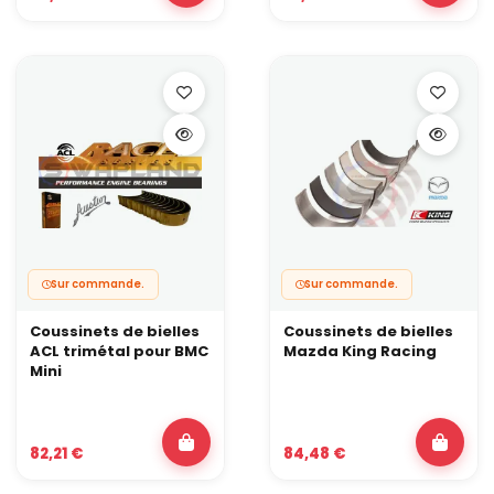
maintenir une lubrification stable et fiabiliser un montage qui va
être sollicité plus souvent et plus fort.
Coussinets de vilebrequin
Ils se placent sur les paliers principaux du vilebrequin. Eux
assurent la stabilité de l’axe de rotation et la tenue globale du
bas moteur. C’est particulièrement sensible quand la puissance
grimpe, la température d’huile augmente ou que l’usage en
charge est long (piste, endurance, sessions répétées).
Pourquoi les coussinets ne sont pas un luxe en
prépa
Sur une voiture de série conduite calmement, les coussinets
d’origine font généralement leur travail. Mais dès qu’un projet
prend une direction performance, les efforts changent de
dimension :
Sur commande.
Sur commande.
plus de couple à encaisser,
Coussinets de bielles
Coussinets de bielles
plus de régime à tenir,
plus de température à gérer,
ACL trimétal pour BMC
Mazda King Racing
plus de temps passé en contrainte réelle.
Mini
Les coussinets renforcés ne servent pas à “gagner des
chevaux”. Ils servent à conserver la fiabilité quand les chevaux,
eux, ont déjà augmenté.
82,21 €
84,48 €
Trimetal : la configuration la plus logique en
usage sévère