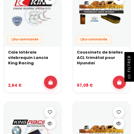
XP est une base performance en trimétal.
XPC vise une marge supérieure pour des conditions très
exigeantes grâce à son revêtement.
Sur commande
Sur commande.
Cale latérale
Coussinets de bielles
vilebrequin Lancia
ACL trimétal pour
R
King Racing
Hyundai
F
I
L
T
R
E
2,64 €
57,08 €