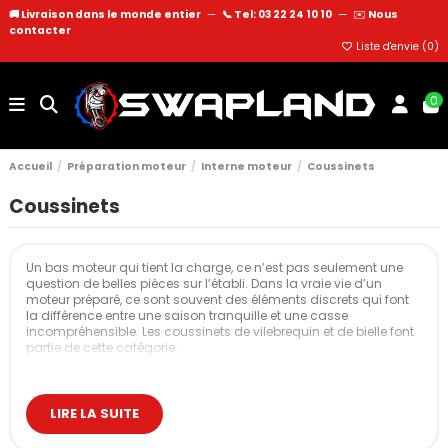
🚚 Livraison dans le monde entier
—
📞 Tel: 03 22 24 10 10
—
✉️
Nous
contacter
Liste d'envie (
0
)
0
Accueil
Préparation moteur
Interne moteur
Coussinets
Coussinets
Un bas moteur qui tient la charge, ce n’est pas seulement une
question de belles pièces sur l’établi. Dans la vraie vie d’un
moteur préparé, ce sont souvent des éléments discrets qui font
la différence entre une saison tranquille et une casse
incompréhensible. Les coussinets de vilebrequin et de bielle font
partie de cette catégorie.
Ils sont au cœur de la rotation du moteur. Leur mission est de
supporter des efforts énormes, préserver un film d’huile stable et
encaisser les contraintes répétées quand on augmente la
LIRE LA SUITE
puissance, le régime ou le temps passé en charge.