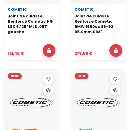
COMETIC
COMETIC
Joint de culasse
Joint de culasse
Renforcé Cometic HG
Renforcé Cometic
LSX 4.125" MLS .051"
BMW 1990cc 86-92
gauche
95.0mm.098"...
121,46 €
273,58 €
NEUF
NEUF
Sur commande
En stock