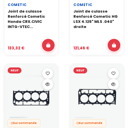
COMETIC
COMETIC
Joint de culasse
Joint de culasse
Renforcé Cometic
Renforcé Cometic HG
Honda CRX.CIVIC
LSX 4.125" MLS .040"
INTG-VTEC...
droite
133,32 €
121,46 €
NEUF
NEUF
Sur commande
Sur commande