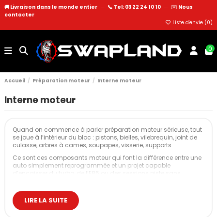
🚚 Livraison dans le monde entier
—
📞 Tel: 03 22 24 10 10
—
✉️
Nous
contacter
Liste d'envie (
0
)
0
Accueil
Préparation moteur
Interne moteur
Interne moteur
Quand on commence à parler
préparation moteur
sérieuse, tout
se joue à l’intérieur du bloc : pistons, bielles, vilebrequin, joint de
culasse, arbres à cames, soupapes, visserie, supports…
Ce sont ces composants moteur qui font la différence entre une
auto simplement reprogrammée et un projet capable
d’encaisser du turbo, de l’E85 ou des sessions piste sans
broncher.
Cette catégorie rassemble l’ensemble des composants moteur
LIRE LA SUITE
internes performance proposés par Swapland, montés et validés
sur de vraies autos : drift, piste, rallye, route très sportive.