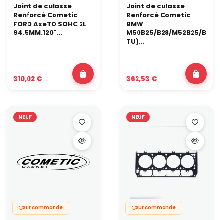
Joint de culasse
Joint de culasse
Renforcé Cometic
Renforcé Cometic
FORD AxeTO SOHC 2L
BMW
94.5MM.120"...
M50B25/B28/M52B25/B28(
TU)...
310,02 €
362,53 €
NEUF
NEUF
Sur commande
Sur commande