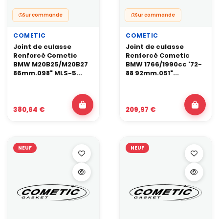
Sur commande
Sur commande
COMETIC
COMETIC
Joint de culasse
Joint de culasse
Renforcé Cometic
Renforcé Cometic
BMW M20B25/M20B27
BMW 1766/1990cc '72-
86mm.098" MLS-5...
88 92mm.051"...
380,64 €
209,97 €
NEUF
NEUF