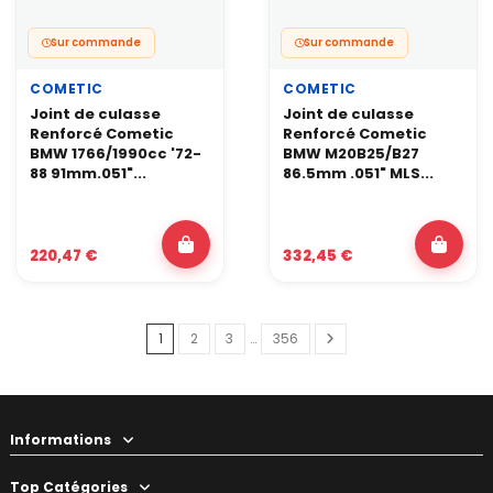
Sur commande
Sur commande
COMETIC
COMETIC
Joint de culasse
Joint de culasse
Renforcé Cometic
Renforcé Cometic
BMW 1766/1990cc '72-
BMW M20B25/B27
88 91mm.051"...
86.5mm .051" MLS...
220,47 €
332,45 €
1
2
3
…
356
Informations
Top Catégories