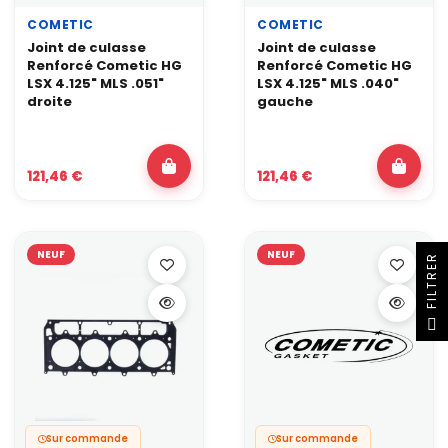
COMETIC
COMETIC
Joint de culasse
Joint de culasse
Renforcé Cometic HG
Renforcé Cometic HG
LSX 4.125" MLS .051"
LSX 4.125" MLS .040"
droite
gauche
121,46 €
121,46 €
NEUF
NEUF
R
F
I
L
T
R
E
Sur commande
Sur commande