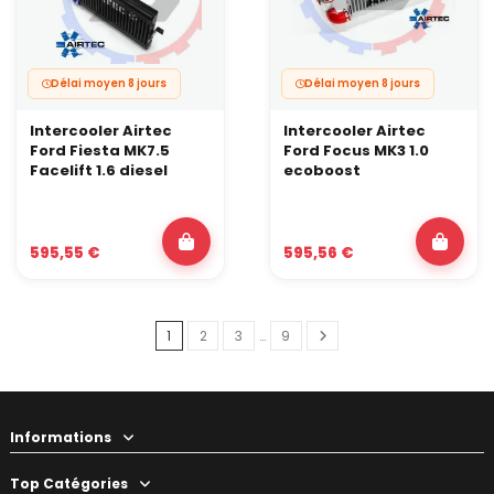
Délai moyen 8 jours
Délai moyen 8 jours
Intercooler Airtec
Intercooler Airtec
Ford Fiesta MK7.5
Ford Focus MK3 1.0
Facelift 1.6 diesel
ecoboost
595,55 €
595,56 €
1
2
3
…
9
Informations
Top Catégories