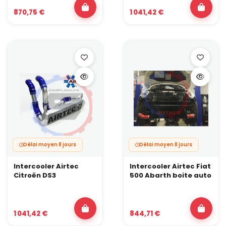
870,75 €
1 041,42 €
Délai moyen 8 jours
Délai moyen 8 jours
Intercooler Airtec
Intercooler Airtec Fiat
Citroën DS3
500 Abarth boite auto
1 041,42 €
844,71 €