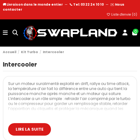
🚚 Livraison dans le monde entier
—
📞 Tel: 03 22 24 10 10
—
✉️
Nous
contacter
Liste d'envie (
0
)
0
Accueil
Kit Turbo
Intercooler
Intercooler
Sur un moteur suralimenté exploité en drift, rallye ou time attack,
la température d’air fait la différence entre une auto qui tient la
puissance manche après manche et un moteur qui sature.
L’intercooler a un rôle simple : refroidir l’air comprimé par le turbo
ou le compresseur pour garder un remplissage stable, retarder
l’apparition du cliquetis et protéger la mécanique quand les
sessions s’enchaînent.
Nos intercoolers
LIRE LA SUITE
Les différents intercoolers proposés permettent d’adapter le
refroidissement d’air de suralimentation à votre projet :
configuration frontale classique, montage plus compact avec