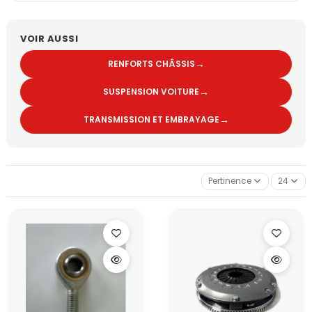
Combinés filetés V-Maxx et BC Racing : réglages
hauteur/dureté indépendants
Ressorts courts, coupelles rotulées et trains roulants
VOIR AUSSI
Cette famille regroupe tous les éléments qui gèrent les
mouvements verticaux de votre véhicule pour une suspension
→
RENFORTS CHÂSSIS
parfaitement adaptée à vos besoins.
Rigidité & renforcement châssis
→
SUSPENSION VOITURE
Barres anti-rapprochement (habitacle/coffre)
Renforts de caisse (inférieur/intérieur)
→
TRANSMISSION ET EMBRAYAGE
Barres de torsion et stabilisatrices
Renforts châssis, renforts d'ailes et triangles renforcés
La rigidification du châssis automobile est essentielle pour
exploiter pleinement les performances de votre suspension et
transformer le comportement de votre véhicule.
Pertinence
24
Transmission & embrayage
Autobloquants Wavetrac,
Kit conversion volants moteur pour des montées en régime
plus franches,
Embrayages renforcés destinés à passer la puissance de
votre moteur préparé,
Kits conversion,
Shifters haute performance, pour des passages de
rapports plus courts et plus précis,
Gamme Xtreme Performance, pour les préparations les plus