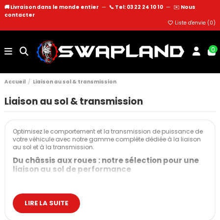
🚚 Livraison dans le monde entier
—
📞 Tel: 03 22 24 10 10
—
✉️
Nous
contacter
Liste d'envie (
0
)
0
Accueil
Liaison au sol & transmission
Liaison au sol & transmission
Optimisez le comportement et la transmission de puissance de
votre véhicule avec notre gamme complète dédiée à la liaison
au sol et à la transmission.
Du châssis aux roues : notre sélection pour une
liaison au sol de performance
Chez Swapland, notre catalogue couvre l'intégralité de la chaîne
: châssis, transmission, liaison au sol.
Suspension & tenue de route
LIRE LA SUITE
V-Maxx selon votre budget et vos exigences