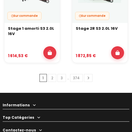
Sur commande
Sur commande
Stage 1 amorti S3 2.0L
Stage 2R S3 2.0L 16V
16V
1 614,53 €
1 872,85 €
1
2
3
…
374
Informations
Top Catégories
Contactez-nous