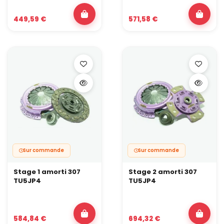
449,59 €
571,58 €
Sur commande
Sur commande
Stage 1 amorti 307
Stage 2 amorti 307
TU5JP4
TU5JP4
584,84 €
694,32 €