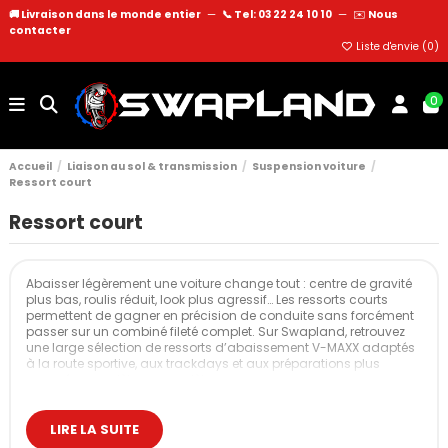
🚚 Livraison dans le monde entier
—
📞 Tel: 03 22 24 10 10
—
✉️
Nous
contacter
Liste d'envie (
0
)
0
Accueil
Liaison au sol & transmission
Suspension voiture
Ressort court
Ressort court
Abaisser légèrement une voiture change tout : centre de gravité
plus bas, roulis réduit, look plus agressif… Les ressorts courts
permettent de gagner en précision de conduite sans forcément
passer sur un combiné fileté complet. Sur Swapland, retrouvez
une large sélection de ressorts d’abaissement V-MAXX adaptés
à la route sportive, aux trackdays et aux préparations plus
poussées, modèle par modèle.
Nos ressorts courts
LIRE LA SUITE
Les ressorts courts V-MAXX sont conçus pour remplacer
directement les ressorts d’origine tout en conservant la