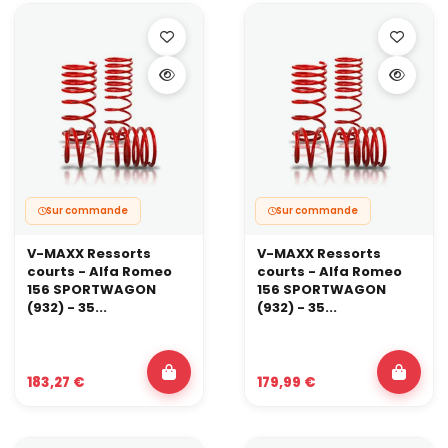
Faut-il faire une géométrie après le montage ?
Oui, recommandé à 100 %.
Le rabaissement modifie les angles de train. Une géométrie
permet d’éviter une usure prématurée des pneus et de profiter
pleinement du gain de tenue de route.
Sur commande
Sur commande
V-MAXX Ressorts
V-MAXX Ressorts
courts - Alfa Romeo
courts - Alfa Romeo
156 SPORTWAGON
156 SPORTWAGON
(932) - 35...
(932) - 35...
183,27 €
179,99 €