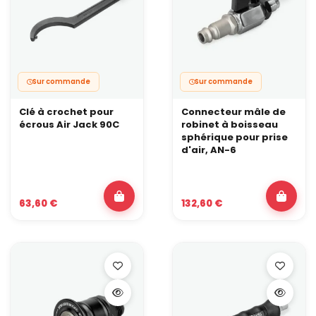
Sur commande
Sur commande
Clé à crochet pour
Connecteur mâle de
écrous Air Jack 90C
robinet à boisseau
sphérique pour prise
d'air, AN-6
63,60 €
132,60 €