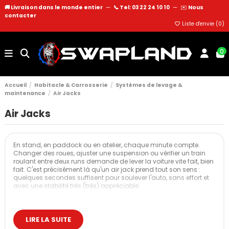
🚚 Livraison dans le monde entier
—
📞 Tel: 03 22 24 10 10
—
✉️
Nous
contacter
Liste d'envie (
0
)
0
Accueil
Habitacle & Carrosserie
Systèmes de levage &
maintenance
Air Jacks
Air Jacks
En stand, en paddock ou en atelier, chaque minute compte.
Changer des roues, ajuster une suspension ou vérifier un train
roulant entre deux runs demande de lever la voiture vite fait, bien
fait. C'est précisément là qu'un air jack prend tout son sens :
quelques secondes suffisent pour soulever l'auto, sans effort et
avec une stabilité très (très) appréciable.
Chez Swapland, nous avons retenu les Air Jacks Nuke
Performance, une référence reconnue en compétition pour sa
fiabilité et sa simplicité d'utilisation.
LIRE LA SUITE