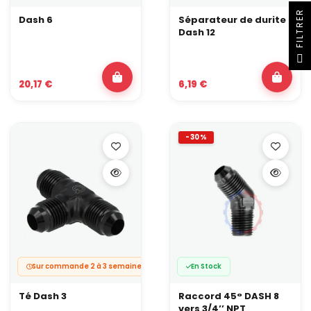
R
Dash 6
Séparateur de durite
Dash 12
F
I
L
T
R
E
20,17 €
6,19 €
-30%
Sur commande 2 à 3 semaines
En Stock
Té Dash 3
Raccord 45° DASH 8
vers 3/4’’ NPT