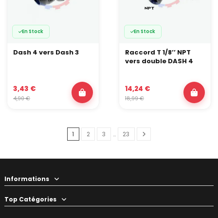
En Stock
En Stock
Dash 4 vers Dash 3
Raccord T 1/8’’ NPT
vers double DASH 4
3,43 €
14,24 €
4,90 €
18,99 €
1
2
3
…
23
Informations
Top Catégories