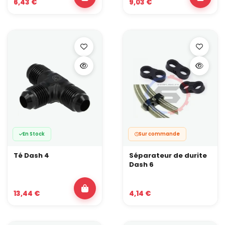
6,43 €
9,03 €
En Stock
Sur commande
Té Dash 4
Séparateur de durite
Dash 6
13,44 €
4,14 €