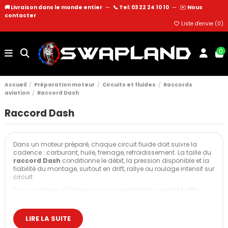
🚚 Livraison dans le monde entier
—
📞 Tel: 03 22 24 10 10
—
✉️
Nous
contacter
Liste d'envie (
0
)
0
Accueil
Préparation moteur
Circuits et fluides
Raccords
aviation
Raccord Dash
Raccord Dash
Dans un moteur préparé, chaque circuit fluide doit suivre la
cadence : carburant, huile, freinage, refroidissement. La taille du
raccord Dash
conditionne le débit, la pression disponible et la
fiabilité du montage, surtout en drift, rallye ou roulage intensif sur
circuit.
Il ne s’agit pas d'un type de raccord différent, mais
la taille
dans la famille des raccords aviation AN. Les valeurs
-3, -4, -6,
-8, -10, -12
… correspondent à des sections de passage et à des
capacités de débit adaptées à des usages bien précis.
LIRE LA SUITE