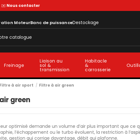
—
✉️
Nous contacter
Destockage
ration Moteur
Banc de puissance
Liaison au
Habitacle
sol &
&
Freinage
Outil
transmission
carrosserie
Filtre à air sport
Filtre à air green
 air green
ur optimisé demande un volume d’air plus important que ce que 
aphie, l’échappement ou le turbo évoluent, la restriction à l’aspir
ite, gestion qui corrige davantage, débit qui plafonne.