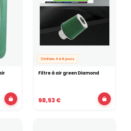
age que prévu par les constructeurs.
 préparation complète
 première étape logique. Il améliore immédiatement
outie ou un boîtier papillon plus permissif, et évite
ute performance
 excellent compromis entre débit, filtration et
Délais 4 à 6 jours
et son comportement stable sous charge en font une
ce.
air
Filtre à air green Diamond
spiration du moteur dès les premières modifications
98,53 €