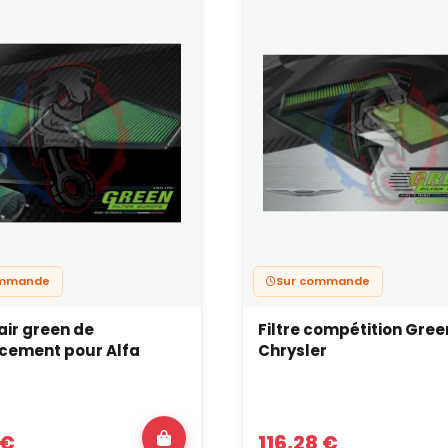
ommande
Sur commande
 air green de
Filtre compétition Gre
cement pour Alfa
Chrysler
 €
116,28 €