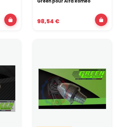
Green pour Alfa Roméo
98,54 €