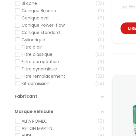
Bi cone
22
Les fil
Conique Bi cone
2
un pass
Conique oval
2
Pou
Conique Power-flow
4
LIR
pré
Conique standard
4
Cylindrique
11
Un filt
Filtre à air
1
moteurs
Filtre classique
20
composé
Filtre compétition
9
rigoure
Filtre dynamique
3
La fabr
Filtre remplacement
52
Les
Kit admission
29
Dès l’i
Fabricant
montée 
Contrai
Marque véhicule
le turb
ALFA ROMEO
9
C’est u
évolué
ASTON MARTIN
1
AUDI
8