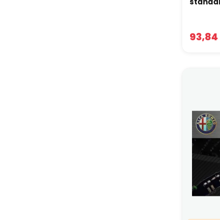
standa
93,84