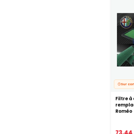
Sur c
Filtre à
rempla
Roméo
73,44