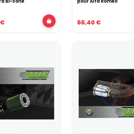
rd Bi-cone
pour Alfa Roméo
 €
66,40 €