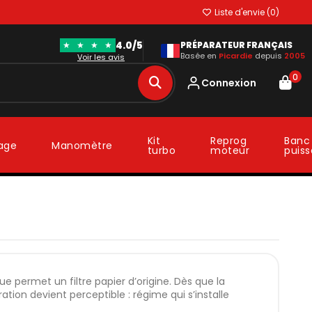
Liste d'envie (
0
)
4.0/5
★
★
★
★
PRÉPARATEUR FRANÇAIS
Basée en
Picardie
depuis
2005
Voir les avis
0
Connexion
Kit
Reprog
Banc
lage
Manomètre
turbo
moteur
puis
permet un filtre papier d’origine. Dès que la
ation devient perceptible : régime qui s’installe