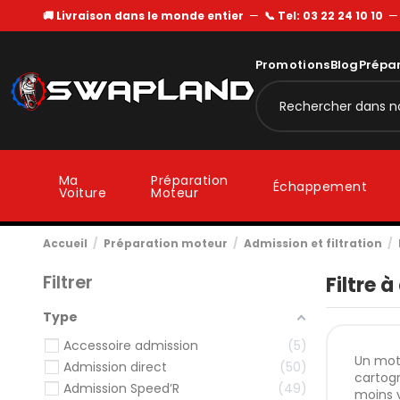
🚚 Livraison dans le monde entier
—
📞 Tel: 03 22 24 10 10
Promotions
Blog
Prépa
Ma
Préparation
Échappement
Voiture
Moteur
Accueil
Préparation moteur
Admission et filtration
Filtrer
Filtre à
Type
Accessoire admission
5
Un mote
Admission direct
50
cartogr
Admission Speed’R
49
moins v