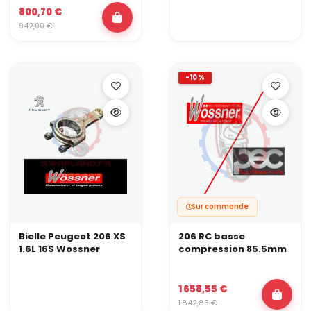
800,70 €
942,00 €
-10%
Sur commande
Bielle Peugeot 206 XS
206 RC basse
1.6L 16S Wossner
compression 85.5mm
1 658,55 €
1 842,83 €