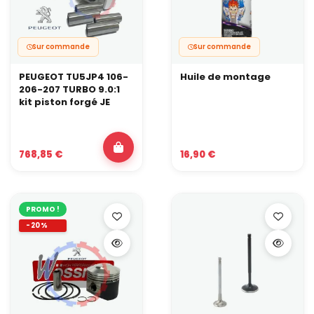
Sur commande
Sur commande
PEUGEOT TU5JP4 106-
Huile de montage
206-207 TURBO 9.0:1
kit piston forgé JE
768,85 €
16,90 €
PROMO !
-20%