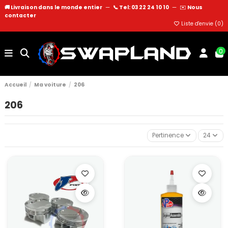
🚚 Livraison dans le monde entier
—
📞 Tel: 03 22 24 10 10
—
✉️
Nous
contacter
Liste d'envie (
0
)
0
Accueil
Ma voiture
206
206
Pertinence
24