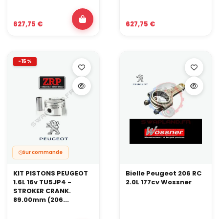
627,75 €
627,75 €
-15%
Sur commande
KIT PISTONS PEUGEOT
Bielle Peugeot 206 RC
1.6L 16v TU5JP4 -
2.0L 177cv Wossner
STROKER CRANK.
89.00mm (206...