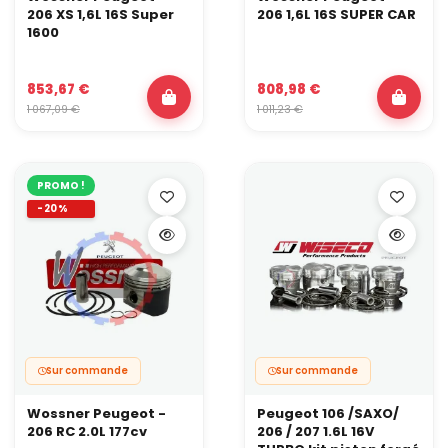
206 XS 1,6L 16S Super
206 1,6L 16S SUPER CAR
1600
853,67 €
808,98 €
1 067,09 €
1 011,23 €
PROMO !
-20%
Sur commande
Sur commande
Wossner Peugeot -
Peugeot 106 /SAXO/
206 RC 2.0L 177cv
206 / 207 1.6L 16V