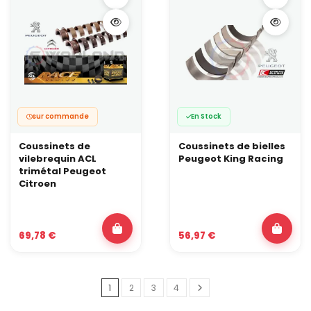
sur commande
En Stock
Coussinets de
Coussinets de bielles
vilebrequin ACL
Peugeot King Racing
trimétal Peugeot
Citroen
69,78 €
56,97 €
1
2
3
4