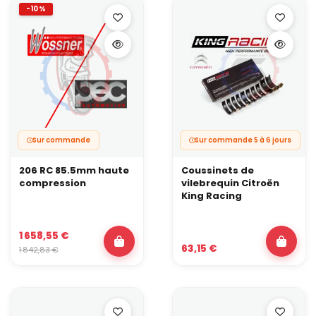
-10%
Sur commande
Sur commande 5 à 6 jours
206 RC 85.5mm haute
Coussinets de
compression
vilebrequin Citroën
King Racing
1 658,55 €
63,15 €
1 842,83 €