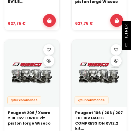
RV11.5...
piston forgé Wiseco
627,75 €
627,75 €
R
F
I
L
T
R
E
Sur commande
Sur commande
Peugeot 206 / Xsara
Peugeot 106 / 206 / 207
2.0L 16V TURBO kit
1.6L 16V HAUTE
piston forgé Wiseco
COMPRESSION RV12.2
kit...