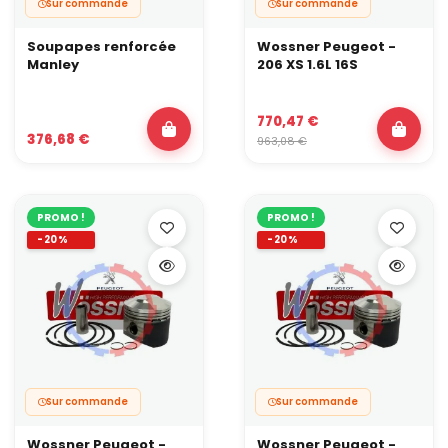
Sur commande
Sur commande
Soupapes renforcée
Wossner Peugeot -
Manley
206 XS 1.6L 16S
770,47 €
376,68 €
963,08 €
PROMO !
PROMO !
-20%
-20%
Sur commande
Sur commande
Wossner Peugeot -
Wossner Peugeot -