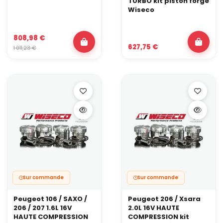
TURBO kit piston forgé
Wiseco
808,98 €
627,75 €
1 011,23 €
Sur commande
Sur commande
Peugeot 106 / SAXO /
Peugeot 206 / Xsara
206 / 207 1.6L 16V
2.0L 16V HAUTE
HAUTE COMPRESSION
COMPRESSION kit