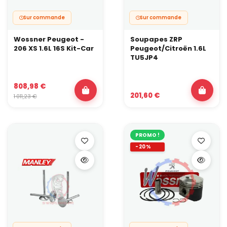
Sur commande
Sur commande
Wossner Peugeot -
Soupapes ZRP
206 XS 1.6L 16S Kit-Car
Peugeot/Citroën 1.6L
TU5JP4
808,98 €
201,60 €
1 011,23 €
PROMO !
-20%