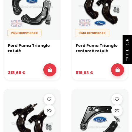
Sur commande
Sur commande
R
Ford Puma Triangle
Ford Puma Triangle
rotulé
renforcé rotulé
F
I
L
T
R
E
318,68 €
519,63 €