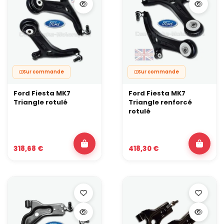
Même avec une suspension proche de l’origine, un triangle
renforcé peut améliorer la précision et fiabiliser le train avant,
surtout si les pièces d’origine sont anciennes ou fatiguées.
Dois-je changer les deux côtés en même temps ?
C’est recommandé.
Remplacer un seul triangle peut créer un comportement
asymétrique en appui ou au freinage. Changer la paire permet
de garder un avant équilibré et de repartir sur une base solide.
Sur commande
Sur commande
Ford Fiesta MK7
Ford Fiesta MK7
Triangle rotulé
Triangle renforcé
rotulé
318,68 €
418,30 €