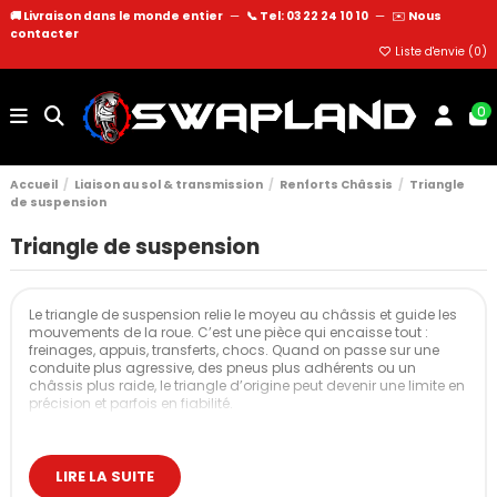
🚚 Livraison dans le monde entier
—
📞 Tel: 03 22 24 10 10
—
✉️
Nous
contacter
Liste d'envie (
0
)
0
Accueil
Liaison au sol & transmission
Renforts Châssis
Triangle
de suspension
Triangle de suspension
Le triangle de suspension relie le moyeu au châssis et guide les
mouvements de la roue. C’est une pièce qui encaisse tout :
freinages, appuis, transferts, chocs. Quand on passe sur une
conduite plus agressive, des pneus plus adhérents ou un
châssis plus raide, le triangle d’origine peut devenir une limite en
précision et parfois en fiabilité.
Un triangle renforcé ou équipé de rotule permet de retrouver un
train avant plus net, plus stable et plus cohérent avec une
préparation route sportive, piste, rallye ou run.
LIRE LA SUITE