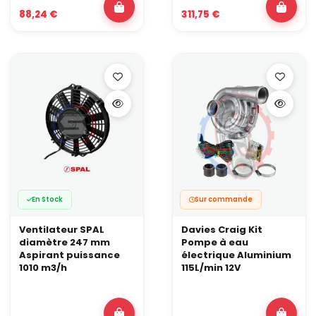
montage devient plus exigeant ou que l’implantation en
88,24 €
311,75 €
swap impose une solution plus flexible.
Optimiser l’implantation
avec un vase d’expansion
adapté et une configuration plus propre, plus facile à
purger et plus stable à l’usage.
En combinant une ventilation plus efficace, un déclenchement
mieux maîtrisé et, si besoin, une pompe à eau électrique, le circuit
de refroidissement moteur gagne en constance et en fiabilité
dans les usages exigeants.
En Stock
Sur commande
Ventilateur SPAL
Davies Craig Kit
diamètre 247 mm
Pompe à eau
Aspirant puissance
électrique Aluminium
1010 m3/h
115L/min 12V