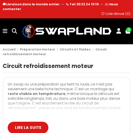
🚚 Livraison dans le monde entier
—
📞 Tel: 03 22 24 10 10
—
✉️
Nous
contacter
Liste d'envie (
0
)
0
Accueil
Préparation moteur
Circuits et fluides
Circuit
refroidissement moteur
Circuit refroidissement moteur
Un swap ou une préparation qui tient la route, ce n’est pas
seulement une belle fiche technique. C’est un montage qui
reste stable en température
, même lorsque le véhicule est
sollicitée longtemps, fort, ou dans une baie moteur plus dense
que l’origine. C’est exactement le rôle du circuit de
refroidissement : préserver une zone de fonctionnement propre,
limiter les pics de chauffe et garantir une puissance plus
régulière.
Retrouvez ici les indispensables pour fiabiliser un swap ou une
LIRE LA SUITE
préparation moteur : ventilateurs performants, contrôleurs,