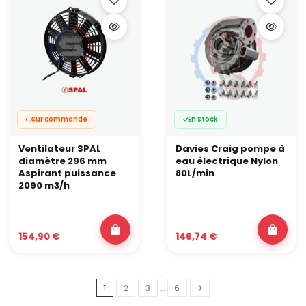
Sur commande
En Stock
Ventilateur SPAL
Davies Craig pompe à
diamètre 296 mm
eau électrique Nylon
Aspirant puissance
80L/min
2090 m3/h
154,90 €
146,74 €
1
2
3
…
6