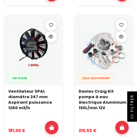
En Stock
Sur commande
Ventilateur SPAL
Davies Craig Kit
diamètre 247 mm
pompe à eau
R
Aspirant puissance
électrique Aluminium
1260 m3/h
130L/min 12V
F
I
L
T
R
E
181,00 €
210,53 €