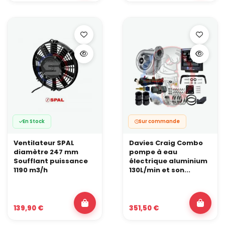
En Stock
Sur commande
Ventilateur SPAL
Davies Craig Combo
diamètre 247 mm
pompe à eau
Soufflant puissance
électrique aluminium
1190 m3/h
130L/min et son...
139,90 €
351,50 €