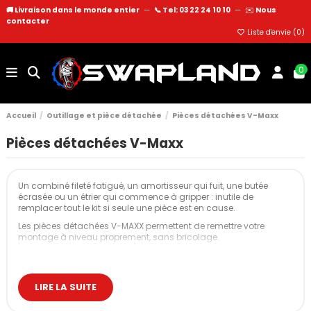
🚚 Livraison dans le monde entier
—
📞 Tel: 03 22 24 10 10
—
✉️
Nous
contacter
Liste d'envie (
0
)
0
Accueil
Outillage et pièce détachée
Pièces détachées V-Maxx
Pièces détachées V-Maxx
Un combiné fileté fatigué, un amortisseur qui fuit, une butée
écrasée ou un étrier qui commence à gripper : inutile de
remplacer tout le kit si seule une pièce est en cause.
Les pièces détachées V-MAXX permettent de remettre votre
montage à niveau proprement, sans bricolage.
Nos pièces détachées V-MAXX
Ressorts
LIRE LA SUITE
Un ressort de combiné fileté travaille en permanence. Hauteur
réglée bas, usage piste, routes dégradées : avec le temps, il peut