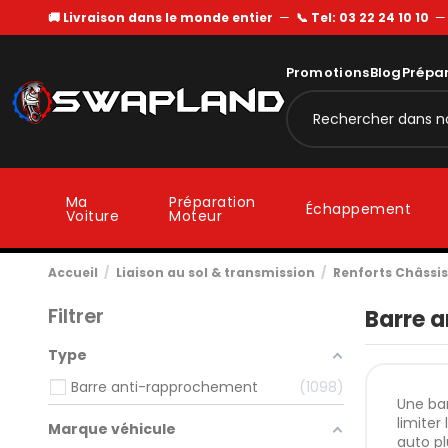
🚚 Livraison dans le monde entier
—
📞 Tel: 03 22 24 10 10
Promotions
Blog
Prépa
Ma
Préparation
Échappement
Voiture
Moteur
Accueil
Liaison au sol & transmission
Renforts Châssis
Filtrer
Barre 
Type
Barre anti-rapprochement
1098
Une bar
limiter
Marque véhicule
auto p