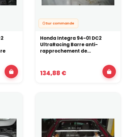
Sur commande
C2
Honda Integra 94-01 DC2
UltraRacing Barre anti-
fre
rapprochement de...
134,88 €