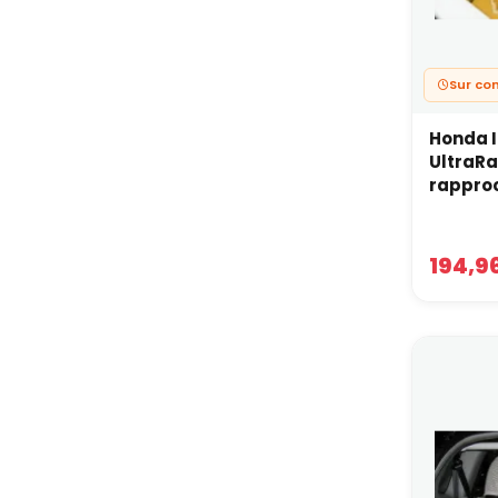
Sur c
Honda I
UltraRa
rapproc
194,9