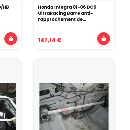
D/HB
Honda Integra 01-06 DC5
UltraRacing Barre anti-
érente. Quand les deux existent pour une même
paration et l’usage.
rapprochement de...
147,14 €