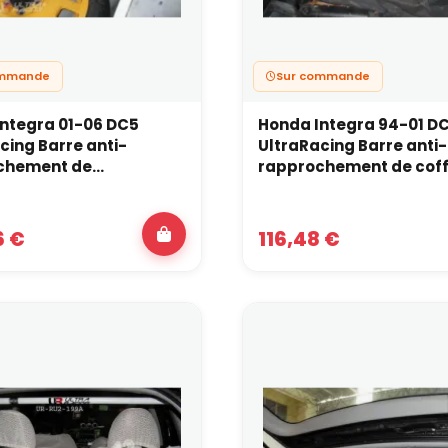
ommande
Sur commande
ntegra 01-06 DC5
Honda Integra 94-01 D
cing Barre anti-
UltraRacing Barre anti-
hement de...
rapprochement de cof
6 €
116,48 €