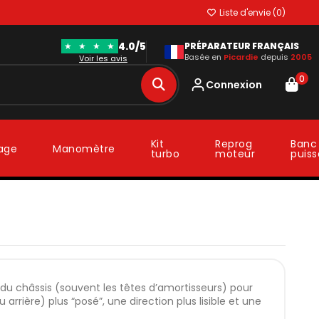
Liste d'envie (
0
)
4.0/5
★
★
★
★
PRÉPARATEUR FRANÇAIS
Basée en
Picardie
depuis
2005
Voir les avis
0
Connexion
Kit
Reprog
Banc
lage
Manomètre
turbo
moteur
puis
 du châssis (souvent les têtes d’amortisseurs) pour
 arrière) plus “posé”, une direction plus lisible et une