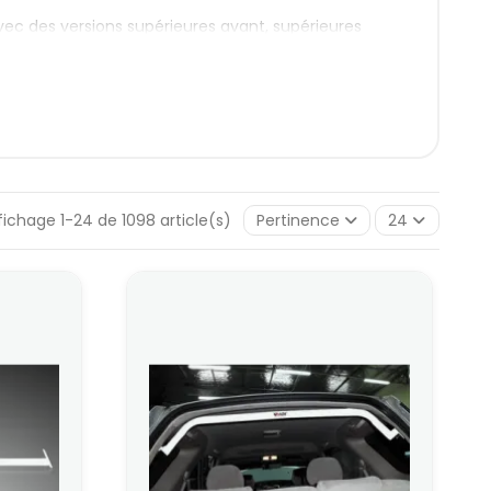
vec des versions supérieures avant, supérieures
 plateformes.
 de l’auto : compartiment moteur, partie inférieure
enfort localisé là où la caisse travaille le plus sous
lus, adaptées à votre génération de véhicule et à
fichage 1-24 de 1098 article(s)
Pertinence
24
ent souvent en précision d’entrée de virage. Sur une
us homogène et à mieux encaisser les transferts.
 Roméo
s avant et arrière, mais aussi quelques renforts
tenue de route peut s’appuyer sur une barre
pléter avec une solution arrière sur la famille
de renforts inférieurs selon les générations. Une
 tandis que certaines configurations plus modernes