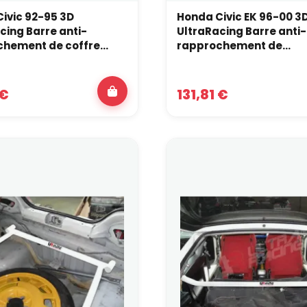
pas exactement.
ivic 92-95 3D
Honda Civic EK 96-00 3
cing Barre anti-
UltraRacing Barre anti-
pond à une logique de montage et de rigidification un peu diff
rme, elles peuvent être complémentaires selon le niveau de pré
hement de coffre...
rapprochement de...
 €
131,81 €