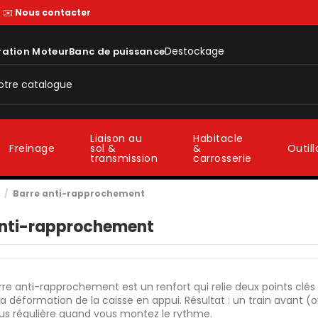
—
✉️
Nous contacter
Destockage
ration Moteur
Banc de puissance
Liaison au
Habitacle
sol &
&
Freinage
Outil
transmission
carrosserie
Barre anti-rapprochement
anti-rapprochement
re anti-rapprochement est un renfort qui relie deux points clés
 la déformation de la caisse en appui. Résultat : un train avant (ou
lus régulière quand vous montez le rythme.