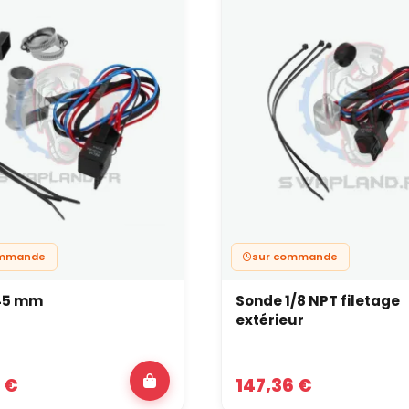
re à air sport
, une
admission dynamique
et un
boîtier papillon
opti
ilation veillent à ce que ce débit ne soit pas perturbé par des
ble forme un système qui respire mieux, reste plus propre et tr
 la préparation devient ambitieuse.
 ventilation moteur au niveau
essoires de ventilation bien choisis apportent un vrai plus sur un m
é de l’admission et à la régularité du comportement, sans modifi
tant la ventilation moteur avec le même sérieux que le filtre à ai
r le meilleur d’une préparation, tout en préservant la mécanique 
ommande
sur commande
 45 mm
Sonde 1/8 NPT filetage
extérieur
 €
147,36 €