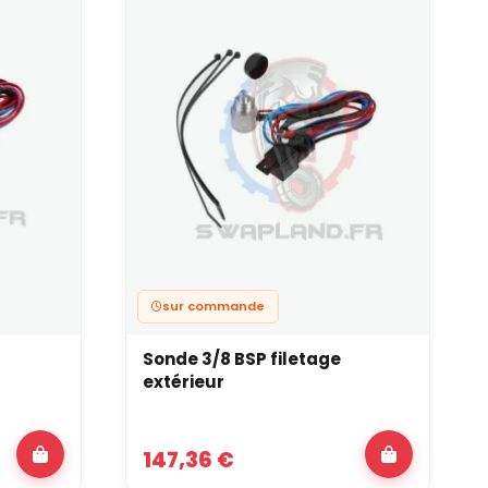
misé donnent du débit au moteur. Les accessoires
 remontées de vapeurs ou une surpression dans le
availle dans des conditions plus stables, même
 de la préparation
oteur préparé. Ils participent à la fiabilité, à la
er le caractère de la voiture.
r, l’admission ou l’échappement, il devient possible
sur la durée.
sur commande
Sonde 3/8 BSP filetage
extérieur
147,36 €