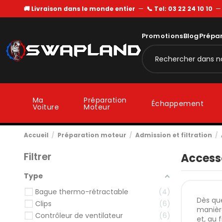
🚚 Livraison dans le monde entier
—
📞 Tel: 03 22 24 10 10
Promotions
Blog
Prépa
Ma
Préparation
Échappement
Voiture
Moteur
Accueil
Préparation moteur
Admission et filtration
Filtrer
Accesso
Type
Bague thermo-rétractable
4
Dès qu
Clips
6
manière
Contrôleur de ventilateur
6
et, au 