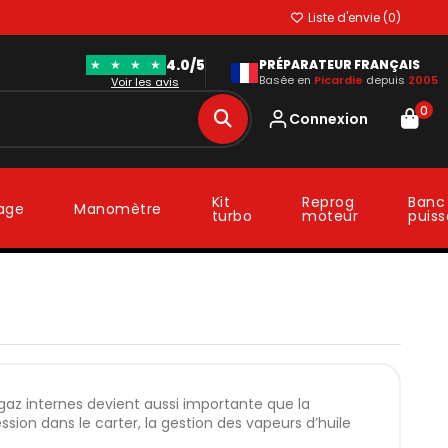
Liste d'envie (
0
)
4.0/5
★
★
★
★
PRÉPARATEUR FRANÇAIS
Basée en
Picardie
depuis
2005
Voir les avis
0
Connexion
Kit
Reprog
Banc
lage
Manomètre
turbo
moteur
puis
az internes devient aussi importante que la
ession dans le carter, la gestion des vapeurs d’huile