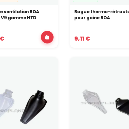
e ventilation BOA
Bague thermo-rétract
ne V9 gamme HTD
pour gaine BOA
 €
9,11 €