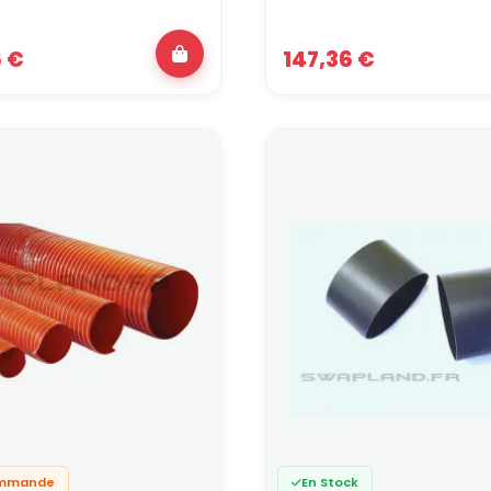
6 €
147,36 €
ommande
En Stock