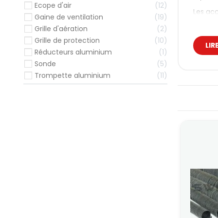
Ecope d'air
12
Les acc
Gaine de ventilation
19
sollici
Grille d'aération
2
Le 
Grille de protection
10
LIR
Réducteurs aluminium
1
Un mote
Sonde
5
gaz s’a
Trompette aluminium
11
Conséq
mél
enc
joi
com
Une ven
fonctio
Les
Sur une
guidé 
fonctio
flux, s