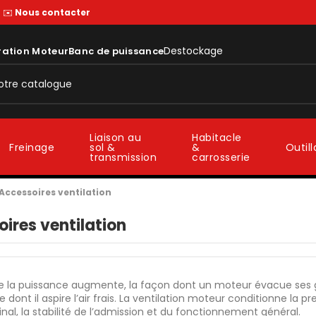
—
✉️
Nous contacter
Destockage
ration Moteur
Banc de puissance
Liaison au
Habitacle
sol &
&
Freinage
Outil
transmission
carrosserie
Accessoires ventilation
ires ventilation
e la puissance augmente, la façon dont un moteur évacue ses g
 dont il aspire l’air frais. La ventilation moteur conditionne la pr
final, la stabilité de l’admission et du fonctionnement général.