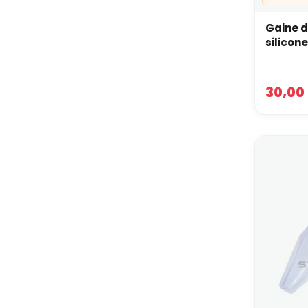
Gaine d
silico
30,00