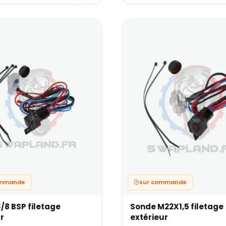
ommande
sur commande
/8 BSP filetage
Sonde M22X1,5 filetage
ur
extérieur