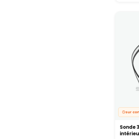
sur c
Sonde 3
intérie