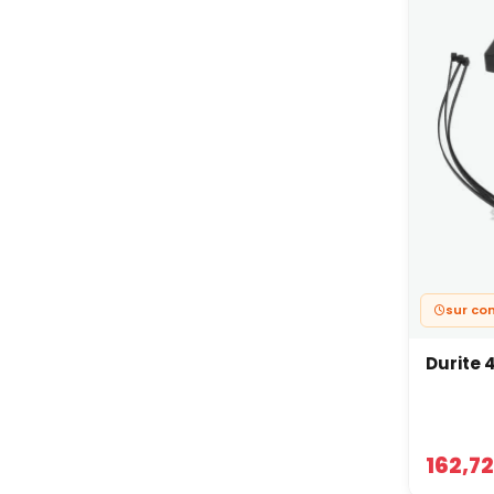
Un
filt
de vent
carter.
L’ensem
lorsque
Une
Des acc
propret
En trai
de tire
sur c
Durite
162,72