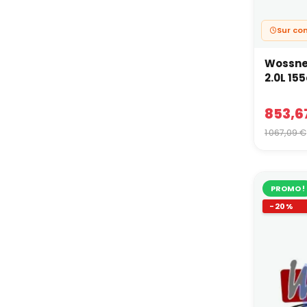
Sur c
Wossner
2.0L 155
853,6
1 067,09 €
PROMO !
-20%