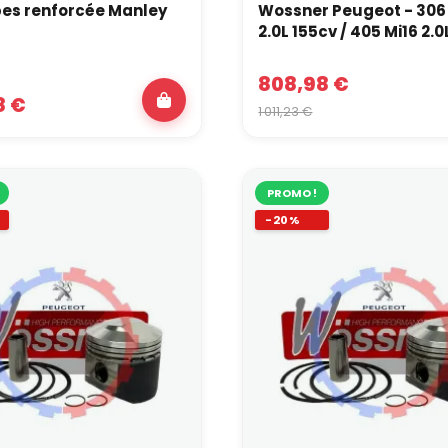
es renforcée Manley
Wossner Peugeot - 306
2.0L 155cv / 405 Mi16 2.0
808,98 €
8 €
1 011,23 €
PROMO !
-20%