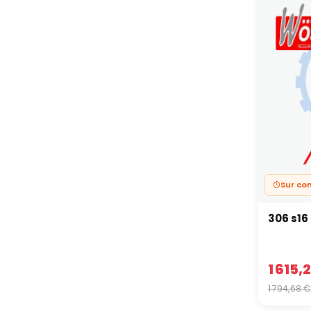
Sur c
306 s1
1 615,
1 794,68 €