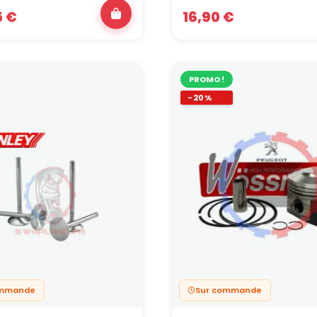
5 €
16,90 €
PROMO !
-20%
ommande
Sur commande