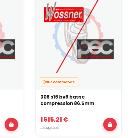
Sur commande
306 s16 bv6 basse
compression 86.5mm
1 615,21 €
1 794,68 €