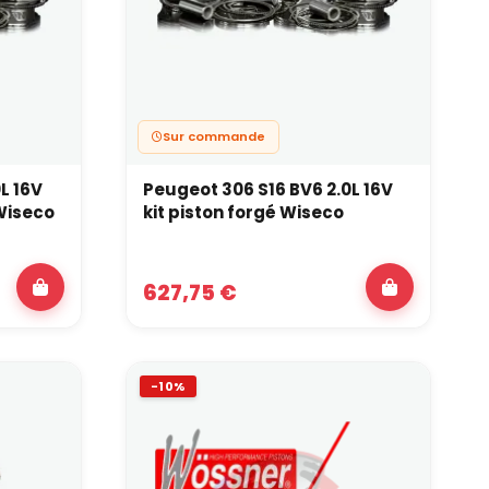
Sur commande
L 16V
Peugeot 306 S16 BV6 2.0L 16V
 Wiseco
kit piston forgé Wiseco
627,75 €
-10%