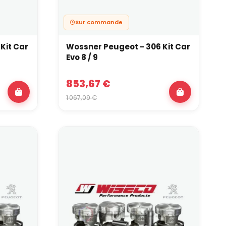
Sur commande
Kit Car
Wossner Peugeot - 306 Kit Car
Evo 8 / 9
853,67 €
1 067,09 €