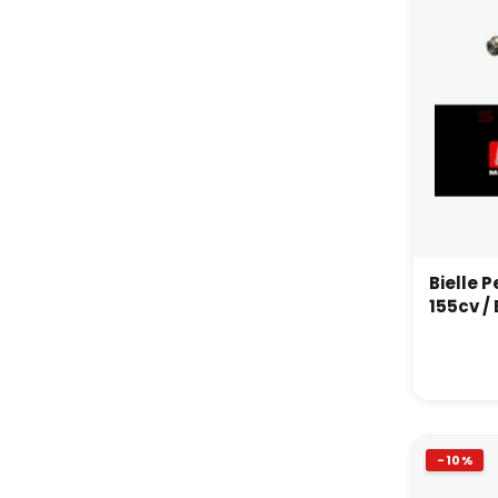
Bielle 
155cv /
-10%