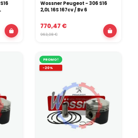
 S16
Wossner Peugeot - 306 S16
L
2,0L 16S 167cv / Bv 6
770,47 €
963,08 €
PROMO !
-20%