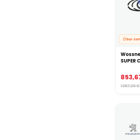
Sur c
Wossner
SUPER 
853,6
1 067,09 €