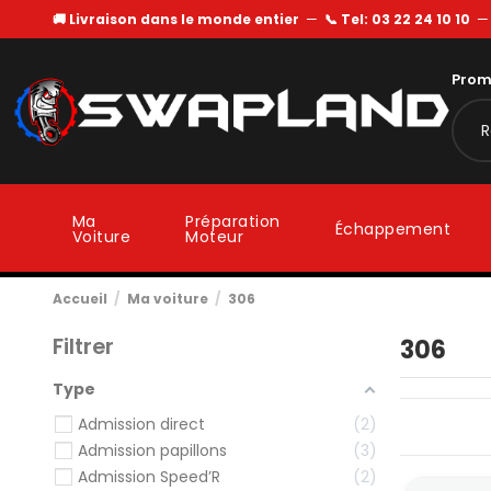
🚚 Livraison dans le monde entier
—
📞 Tel: 03 22 24 10 10
Prom
Ma
Préparation
Échappement
Voiture
Moteur
Accueil
Ma voiture
306
Filtrer
306
Type
Admission direct
2
Admission papillons
3
Admission Speed’R
2