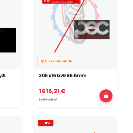
Sur commande
,0L
306 s16 bv6 86.5mm
1 615,21 €
1 794,68 €
-10%