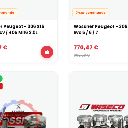
ommande
Sur commande
 Peugeot - 306 S16
Wossner Peugeot - 306 
cv / 405 Mi16 2.0L
Evo 5 / 6 / 7
7 €
770,47 €
963,08 €