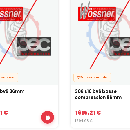
ommande
Sur commande
6 bv6 86mm
306 s16 bv6 basse
compression 86mm
21 €
1 615,21 €
1 794,68 €