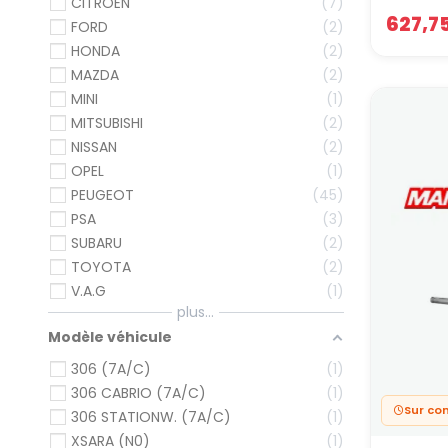
CITROËN
7
627,7
FORD
2
HONDA
2
MAZDA
2
MINI
1
MITSUBISHI
2
NISSAN
2
OPEL
1
PEUGEOT
45
PSA
3
SUBARU
2
TOYOTA
2
V.A.G
1
plus...
Modèle véhicule
306 (7A/C)
1
306 CABRIO (7A/C)
1
Sur c
306 STATIONW. (7A/C)
1
XSARA (N0)
1