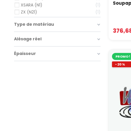
Soupap
XSARA (N1)
1
ZX (N21)
1
Type de matériau
376,6
Alésage réel
Épaisseur
PROMO !
-20%