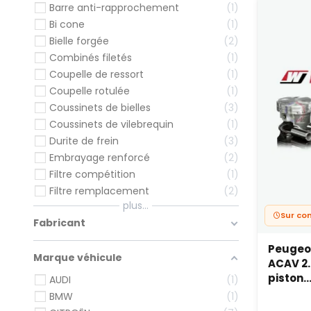
Barre anti-rapprochement
1
Bi cone
1
Bielle forgée
2
Combinés filetés
1
Coupelle de ressort
1
Coupelle rotulée
1
Coussinets de bielles
3
Coussinets de vilebrequin
1
Durite de frein
3
Embrayage renforcé
2
Filtre compétition
1
Filtre remplacement
2
plus...
Sur c
Fabricant
Peugeot
Marque véhicule
ACAV 2.
piston..
AUDI
1
BMW
1