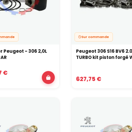
ommande
Sur commande
 Peugeot - 306 2,0L
Peugeot 306 S16 BV6 2.0
CAR
TURBO kit piston forgé
7 €
627,75 €