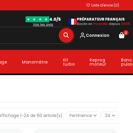
Liste d'envie (
0
)
4.0/5
★
★
★
★
PRÉPARATEUR FRANÇAIS
Basée en
Picardie
depuis
2005
Voir les avis
0
Connexion
Kit
Reprog
Banc
lage
Manomètre
turbo
moteur
puis
Affichage 1-24 de 60 article(s)
Pertinence
24