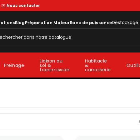
—
✉️
Nous contacter
Destockage
otions
Blog
Préparation Moteur
Banc de puissance
Liaison au
Habitacle
sol &
&
Freinage
Outil
transmission
carrosserie