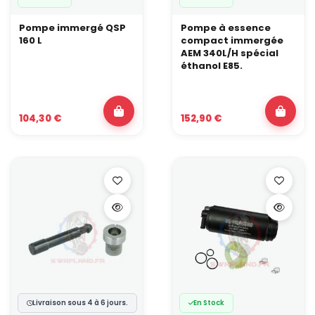
Pompe immergé QSP
Pompe à essence
160 L
compact immergée
AEM 340L/H spécial
éthanol E85.
104,30 €
152,90 €
Livraison sous 4 à 6 jours.
En Stock