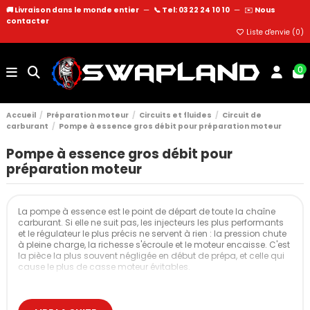
🚚 Livraison dans le monde entier
—
📞 Tel: 03 22 24 10 10
—
✉️
Nous
contacter
Liste d'envie (
0
)
0
Accueil
Préparation moteur
Circuits et fluides
Circuit de
carburant
Pompe à essence gros débit pour préparation moteur
Pompe à essence gros débit pour
préparation moteur
La pompe à essence est le point de départ de toute la chaîne
carburant. Si elle ne suit pas, les injecteurs les plus performants
et le régulateur le plus précis ne servent à rien : la pression chute
à pleine charge, la richesse s'écroule et le moteur encaisse. C'est
la pièce la plus souvent négligée en début de prépa, et celle qui
cause le plus de casse moteur évitables.
Sur un moteur préparé, la pompe d'origine atteint vite sa limite.
Walbro, DeatschWerks, AEM, Sytec, Bosch : plusieurs références
dominent le marché du gros débit, chacune avec ses