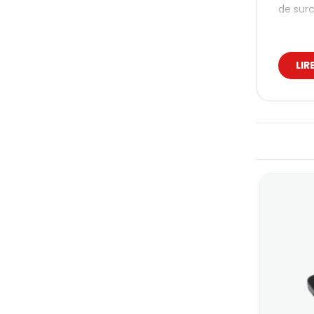
de surc
Cette 
compéti
diagnos
LIR
Nos
Tous le
princip
distrib
comme 
En rall
coupe, 
Dis
Le disj
ventila
ligne c
C’est u
calibre