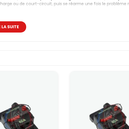
harge ou de court-circuit, puis se réarme une fois le problème r
catégorie regroupe des disjoncteurs étanches à réarmement ma
tion ou de préparation avancée. L’objectif : protéger les circuits cr
tic.
E LA SUITE
 disjoncteurs de voiture
s disjoncteurs présentés ici sont étanches et à réarmement man
ale (entre batterie et distribution) ou sur un gros consommateur
ution). Le choix du calibre se fait en fonction de l’intensité max
pour un fusible, mais en version réarmable.
ye, en drift ou en circuit, c’est une solution propre pour éviter d
vous corrigez le problème, vous réarmez, et vous pouvez reprendr
joncteur étanche à réarmement ma
oncteur étanche à réarmement manuel 60 A convient bien pour de
teur de forte puissance, pompe à essence haute pression, ensemb
ontre les surintensités et se réarme d’une simple pression après 
n bon compromis pour les préparations où l’on souhaite sécuris
s très élevés réservés à l’alimentation principale.