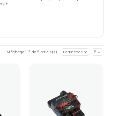
églé.
nuel, dimensionnés pour les montages 12 V de
itiques sans sacrifier l’accessibilité ni la facilité de
uel. Ils se montent généralement sur la ligne
 (ventilateur puissant, pompe gros débit, boîtier de
imale du circuit à protéger, avec une petite marge,
Affichage 1-5 de 5 article(s)
Pertinence
5
e remplacer des fusibles en urgence : le disjoncteur
e les essais ou la session.
nuel 60 A
s circuits intermédiaires : alimentation d’un
le de petits accessoires regroupés. Il protège la
diagnostic.
er un circuit important sans tomber dans des