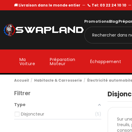
🚚 Livraison dans le monde entier
—
📞 Tel: 03 22 24 10 10
Promotions
Blog
Prépa
Ma
Préparation
Échappement
Voiture
Moteur
Accueil
Habitacle & Carrosserie
Électricité automobil
Filtrer
Disjonc
Type
Disjoncteur
5
Sur une
treuils
consomm