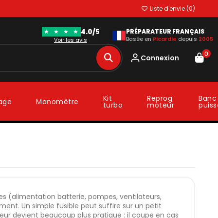
Liste d'envie (
0
)
4.0/5
★
★
★
★
PRÉPARATEUR FRANÇAIS
Basée en
Picardie
depuis
2005
Voir les avis
0
Connexion
Kit
Reprog
Banc
lage
Manomètre
turbo
moteur
puis
ques (alimentation batterie, pompes, ventilateurs,
ment. Un simple fusible peut suffire sur un petit
eur devient beaucoup plus pratique : il coupe en cas