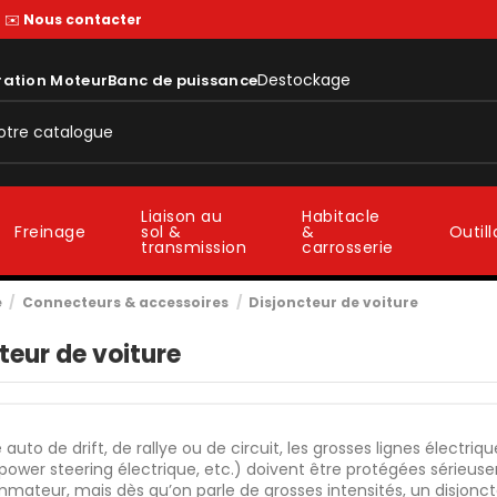
—
✉️
Nous contacter
Destockage
ration Moteur
Banc de puissance
Liaison au
Habitacle
sol &
&
Freinage
Outil
transmission
carrosserie
e
Connecteurs & accessoires
Disjoncteur de voiture
teur de voiture
 auto de drift, de rallye ou de circuit, les grosses lignes électri
, power steering électrique, etc.) doivent être protégées sérieuse
ateur, mais dès qu’on parle de grosses intensités, un disjonct