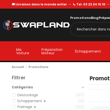
🚚 Livraison dans le monde entier
—
📞 Tel: 03 22 24 10 10
Promotions
Blog
Prépa
Ma
Préparation
Échappement
Voiture
Moteur
Accueil
Promotions
Filtrer
Promot
Catégories
Destockage
317
Echappement
12
Freinage
322