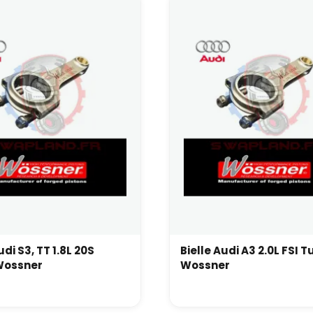
udi S3, TT 1.8L 20S
Bielle Audi A3 2.0L FSI 
urbo Wossner
Wossner