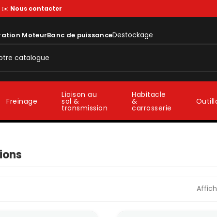
—
✉️
Nous contacter
Destockage
ration Moteur
Banc de puissance
Liaison au
Habitacle
sol &
&
Freinage
Outil
transmission
carrosserie
ions
Affic