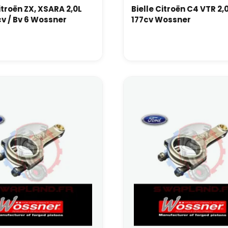
itroën ZX, XSARA 2,0L
Bielle Citroën C4 VTR 2,
cv / Bv 6 Wossner
177cv Wossner