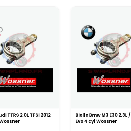
udi TTRS 2,0L TFSI 2012
Bielle Bmw M3 E30 2,3L /
 Wossner
Evo 4 cyl Wossner