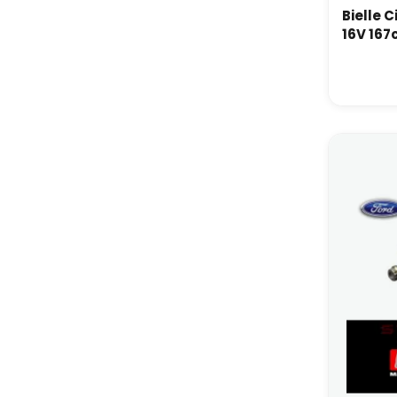
Bielle C
16V 167