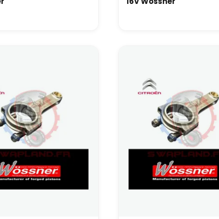
r
16V Wossner