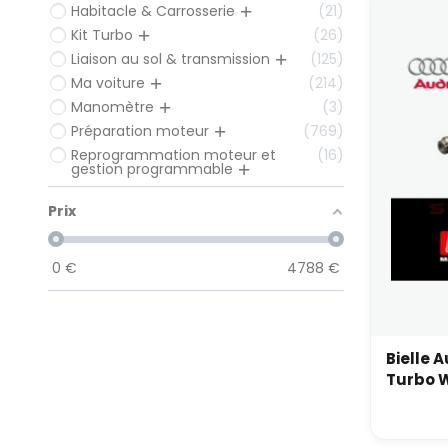
Habitacle & Carrosserie
21
Kit Turbo
26
Liaison au sol & transmission
125
Ma voiture
214
Manomètre
3
Préparation moteur
769
Reprogrammation moteur et
16
gestion programmable
Prix
0
€
4788
€
Bielle A
T