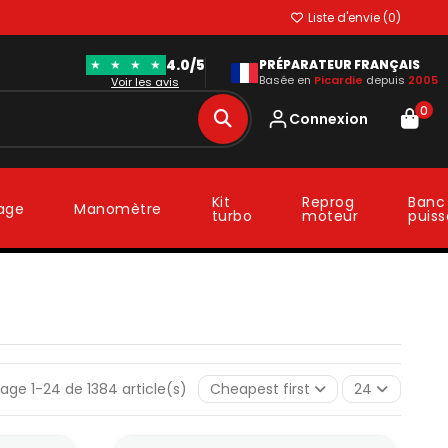
Liste d'envie (
0
)
4.0/5
★
★
★
★
PRÉPARATEUR FRANÇAIS
Basée en
Picardie
depuis
2005
Voir les avis
0
Connexion
Kit
Reprog
Banc
lage
Manomètre
turbo
moteur
puis
hage 1-24 de 1384 article(s)
Cheapest first
24