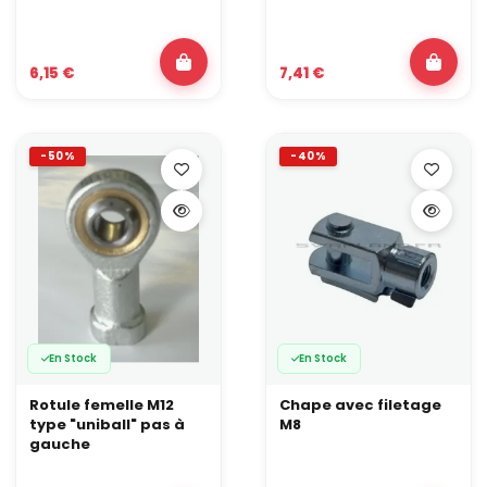
6,15 €
7,41 €
-50%
-40%
En Stock
En Stock
Rotule femelle M12
Chape avec filetage
type "uniball" pas à
M8
gauche