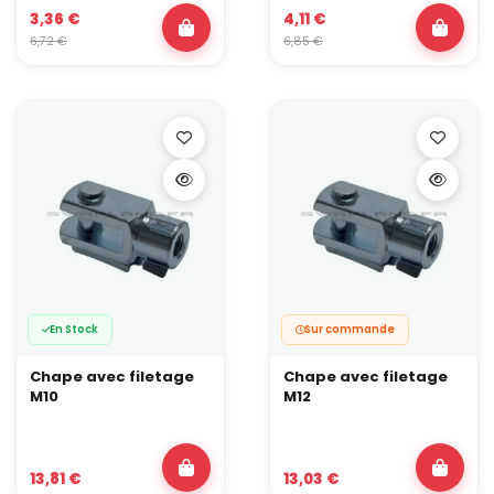
3,36 €
4,11 €
6,72 €
6,85 €
En Stock
Sur commande
Chape avec filetage
Chape avec filetage
M10
M12
13,81 €
13,03 €