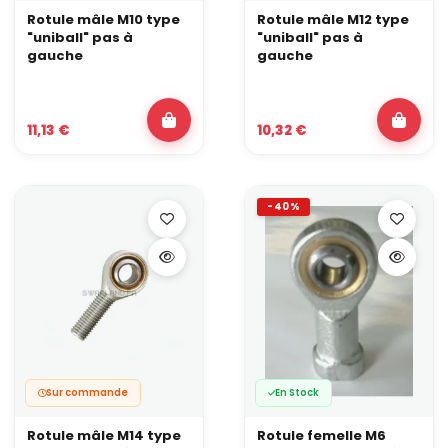
Rotule mâle M10 type
Rotule mâle M12 type
"uniball" pas à
"uniball" pas à
gauche
gauche
11,13 €
10,32 €
-40%
Sur commande
En Stock
Rotule mâle M14 type
Rotule femelle M6