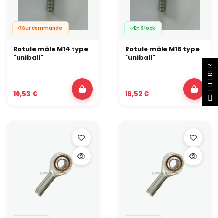
Sur commande
En Stock
Rotule mâle M14 type
Rotule mâle M16 type
"uniball"
"uniball"
R
10,53 €
16,52 €
F
I
L
T
R
E