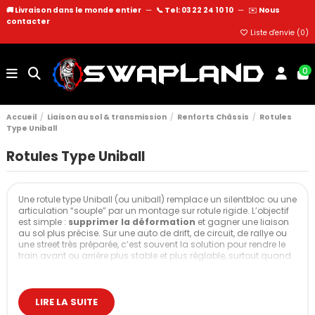
🚚 Livraison dans le monde entier
—
📞 Tel: 03 22 24 10 10
—
✉️
Nous
contacter
Liste d'envie (
0
)
0
Accueil
Liaison au sol & transmission
Renforts Châssis
Rotules
Type Uniball
Rotules Type Uniball
Une rotule type Uniball (ou uniball) remplace un silentbloc ou une
articulation “souple” par un montage sur rotule rigide. L’objectif
est simple :
supprimer la déformation
et gagner une liaison
au sol plus précise. Sur une auto de drift, de circuit, de rallye ou
une street très préparée, c’est souvent la solution pour rendre le
train avant ou arrière plus stable et plus réglable, surtout quand
la géométrie devient agressive.
En contrepartie, une rotule Uniball transmet davantage de
vibrations et de bruits qu’un montage caoutchouc. C’est normal
LIRE LA SUITE
: on échange une part de confort contre un vrai gain de contrôle.