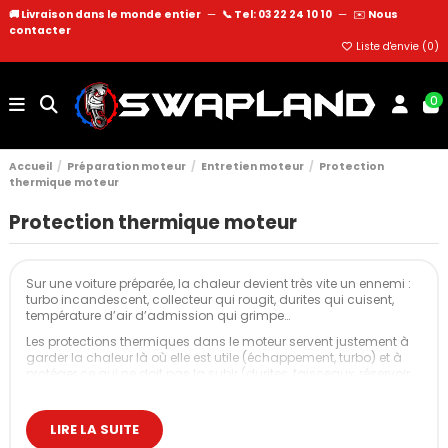
🚚 Livraison dans le monde entier
—
📞 Tel: 03 22 24 10 10
—
✉️
Nous
contacter
Liste d'envie (
0
)
0
Accueil
Préparation moteur
Entretien moteur
Protection
thermique moteur
Protection thermique moteur
Sur une voiture préparée, la chaleur devient très vite un ennemi :
turbo incandescent, collecteur qui rougit, durites qui cuisent,
température d’air d’admission qui grimpe…
Les protections thermiques dans le moteur servent justement à
garder la chaleur là où elle est utile (échappement, turbo) et à
protéger ce qui ne doit pas la subir (durites, faisceaux, réservoir,
caisse, habitacle).
On parle ici de bande thermique, de couvertures de turbo, de
LIRE LA SUITE
plaques pare-chaleur, de rubans réfléchissants et de gaines
isolantes, pensés pour le drift, la piste, le rallye ou les grosses