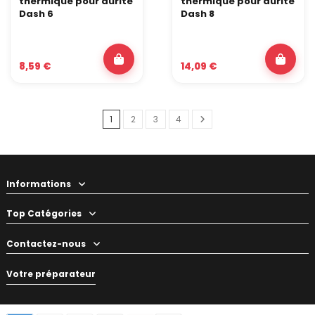
thermique pour durite
thermique pour durite
Dash 6
Dash 8
8,59 €
14,09 €
1
2
3
4
Informations
Top Catégories
Contactez-nous
Votre préparateur