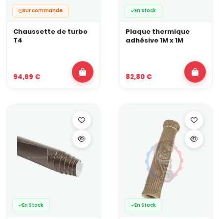
Sur commande
En Stock
Chaussette de turbo
Plaque thermique
T4
adhésive 1M x 1M
94,69 €
82,80 €
En Stock
En Stock