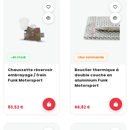
faisceau qui se fissure avec le temps.
Sur une voiture de piste, de drift ou un gros projet turbo/forgé, la
protection thermique du moteur est simplement un maillon de
plus dans la chaîne de la préparation : elle fait partie intégrante
de l’
entretien du moteur
et sécurise tout le travail déjà fait sur le
moteur, la transmission et le freinage.
En Stock
Sur commande
Chaussette réservoir
Bouclier thermique à
embrayage / frein
double couche en
Funk Motorsport
aluminium Funk
Motorsport
83,52 €
66,82 €