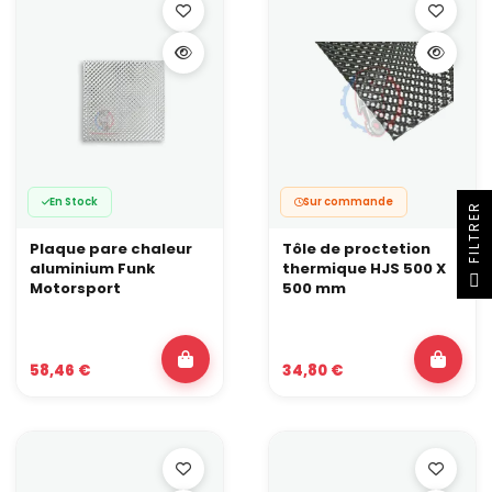
En Stock
Sur commande
R
Plaque pare chaleur
Tôle de proctetion
aluminium Funk
thermique HJS 500 X
F
I
L
T
R
E
Motorsport
500 mm
58,46 €
34,80 €