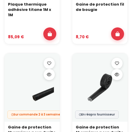
Plaque thermique
Gaine de protection fil
adhésive titane 1M x
de bougie
1M
85,09 €
8,70 €
Sur commande 2 à 3 semaines
En réapro fournisseur
Gaine de protection
Gaine de protection