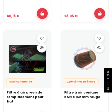
60,18 €
28,05 €
R
Sur commande
Délai moyen 5 jours
F
I
L
T
R
E
Filtre à air green de
Filtre à air conique
remplacement pour
K&N ø 152 mm rouge
fiat