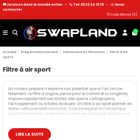
🚚 Livraison dans le monde entier
—
📞 Tel: 03 22 24 10 10
—
✉️
Nous
contacter
Liste d'envie (
0
)
0
Accueil
Préparation moteur
Admission et filtration
Filtre à air
sport
Filtre à air sport
Un moteur préparé n’exprime son potentiel que si l’air circule
librement. Le filtre d’origine, pensé pour le confort et la longévité,
impose rapidement ses limites dès que la cartographie,
l’échappement ou le turbo évoluent. Un filtre à air sport permet de
libérer cette première restriction. Il laisse respirer la mécanique
plus franchement, améliore la montée en charge et apporte une
régularité que le filtre papier ne peut pas offrir.
L’approche Swapland repose sur des filtres testés en atelier,
choisis pour leur débit, leur durabilité et leur comportement en
LIRE LA SUITE
usage dynamique.