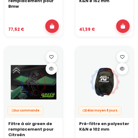
remplacement pour
K&N ø 152 mm
permissif, il participe pleinement à la cohérence d’une
Bmw
préparation moteur.
77,52 €
41,39 €
Sur commande
Délai moyen 8 jours
Filtre à air green de
Pré-filtre en polyester
remplacement pour
K&N ø 102 mm
Citroën