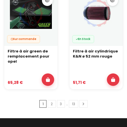
Sur commande
En Stock
Filtre à air green de
Filtre à air cylindrique
remplacement pour
K&N ø 52 mm rouge
opel
65,28 €
51,71 €
1
2
3
…
13