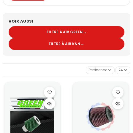
Ce que change réellement un filtre à air sport
Un filtre sport n’est pas qu’un “filtre qui laisse passer plus d’air”.
Son intérêt se voit surtout dans le comportement du moteur :
VOIR AUSSI
la montée en régime devient plus régulière,
la réponse à l’accélération est plus nette,
→
FILTRE À AIR GREEN
le moteur force moins pour aspirer,
les écarts de richesse liés à l’aspiration s’atténuent.
→
FILTRE À AIR K&N
Cette évolution suffit souvent pour transformer un stage 1 ou une
optimisation légère, tout en restant totalement compatible avec
une utilisation quotidienne.
Pourquoi il remplace bien un filtre d’origine ?
Pertinence
24
Le filtre d’origine est conçu pour limiter le bruit d’aspiration et
privilégier le confort d’utilisation. En contrepartie, il oppose plus
de résistance au passage de l’air et sature rapidement. À
l’inverse, un filtre à air sport présente plusieurs avantages
concrets :
matériaux à haut débit,
filtration stable même en charge,
lavage et réutilisation,
meilleure tenue en température.
C’est un changement simple, efficace et immédiatement
perceptible.