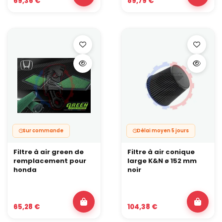
69,36 €
89,79 €
Sur commande
Délai moyen 5 jours
Filtre à air green de
Filtre à air conique
remplacement pour
large K&N ø 152 mm
honda
noir
65,28 €
104,38 €