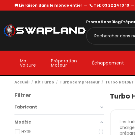
🚚 Livraison dans le monde entier
—
📞 Tel: 03 22 24 10 10
Promotions
Blog
Prépa
Ma
Préparation
Échappement
Voiture
Moteur
Accueil
Kit Turbo
Turbocompresseur
Turbo HOLSET
Filtrer
Turbo 
Fabricant
Les tur
Modèle
charges
HX35
1
préparé