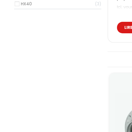
HX40
3
Ici, vo
Nos
LIR
La gamm
Concrèt
pressio
L’idée 
uniquem
HOL
Le HOL
En prat
préparé
de mie
Ce mont
moteur 
HOL
Le HOLS