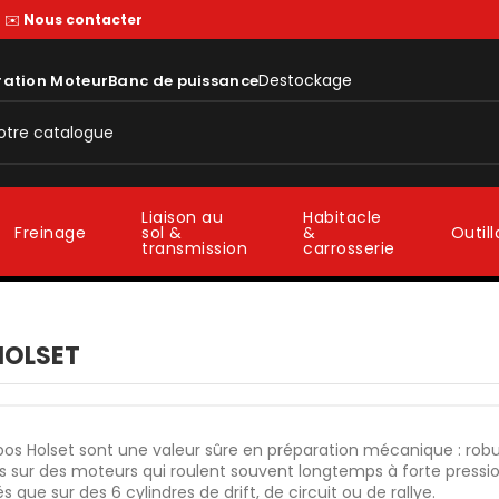
—
✉️
Nous contacter
Destockage
ration Moteur
Banc de puissance
Liaison au
Habitacle
sol &
&
Freinage
Outil
transmission
carrosserie
HOLSET
bos Holset sont une valeur sûre en préparation mécanique : robu
 sur des moteurs qui roulent souvent longtemps à forte pression.
s que sur des 6 cylindres de drift, de circuit ou de rallye.