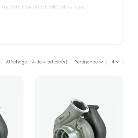
e, drift, time attack, hillclimb ou runs.
es tailles de carter chaud (8, 12, 14, 16, 18 cm²).
pression vite, au prix d’un peu plus de contre-
ec un spool plus tardif.
gime d’utilisation, plutôt que de regarder
Affichage 1-4 de 4 article(s)
Pertinence
4
c un carter chaud plus grand (12 cm²).
 mieux les gaz à haut régime. Sur un 2.0 L très
de gagner en souffle sur la fin du compte-tours et
loite beaucoup la zone haute, avec une gestion
neux ou plus ambitieux en puissance que les HX35 :