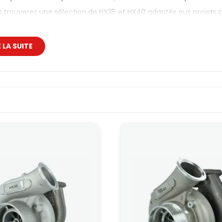
us trouverez une sélection de HX35 et HX40 adaptés aux projets pist
 turbos Holset
E LA SUITE
e présentée ici se concentre sur les HX35 et HX40, avec différent
ement, plus la valeur en cm² est petite, plus le turbo se met en 
n. Plus la valeur est grande, plus le turbo respire en haut, mais av
est donc de choisir la bonne combinaison moteur / cylindrée / ré
ent la taille du compresseur.
SET turbo HX35 12cm²
SET turbo HX35 12cm² garde la même base que le HX35, mais ave
ique, cela retarde légèrement la montée en pression, mais libère
 ou un 6 cylindres utilisé à haut régime, ce compromis permet 
ux gérer les températures d’échappement.
age est pertinent pour une auto de circuit ou de runs qui exp
bien calée et une ligne dimensionnée pour suivre.
SET turbo super HX40 14cm²
ET turbo super HX40 14cm² s’adresse à des moteurs plus volumi