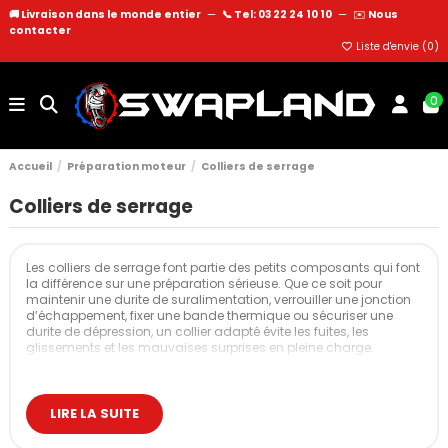
🚚 Livraison dans le monde entier
—
📞 Tel: 03 22 24 10 10
—
✉️
Nous
contacter
Liste d'envie (
0
)
0
Accueil
Préparation moteur
Colliers de serrage
Colliers de serrage
Les colliers de serrage font partie des petits composants qui font
la différence sur une préparation sérieuse. Que ce soit pour
maintenir une durite de suralimentation, verrouiller une jonction
d’échappement, fixer une bande thermique ou sécuriser une
durite de dépression, un collier adapté évite les fuites, les
glissements et les mauvaises surprises en pleine charge.
Cette catégorie regroupe les différents types de colliers utilisés en
prépa moteur et en fabrication de lignes : T-Bolt renforcés,
colliers V-Band, colliers à visser classiques, fixations spécifiques
LIRE LA SUITE
et colliers pour bande thermique.