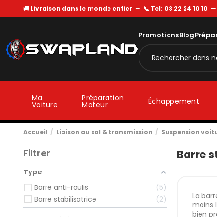
🚚 Livraison dans le monde entier
—
📞 Tel: 03 22 24 10 10
Promotions
Blog
Prépa
Ma
Préparation
Échappement
Voiture
Moteur
Accueil
Liaison au sol & transmission
Suspension voit
Filtrer
Barre s
Type
Barre anti-roulis
5
La barr
Barre stabilisatrice
2
moins l
bien pr