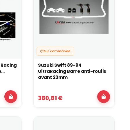
u sol).
es.
à condition de ne pas exagérer le reste du setup
Sur commande
trice Ultra Racing ?
raRacing
Suzuki Swift 89-94
...
UltraRacing Barre anti-roulis
e usage :
avant 23mm
380,81 €
raction.
, grip).