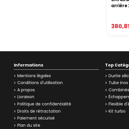
arrièr
Foi
Une 
380,8
Non.
La barr
quasime
quotidi
Fau
Informations
Top Catég
C’est
Mentions légales
Durite sil
Une bar
Conditions d'utilisation
Tube inox
vont pr
en bon
A propos
Combinés 
Livraison
Échappem
Pui
Politique de confidentialité
Flexible 
sou
Droits de rétractation
Kit turbo
Oui.
Paiement sécurisé
Plan du site
C’est u