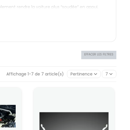
implement rendre la voiture plus “soudée” en appui,
.
 des modèles Ultra Racing, conçus pour un usage
haque châssis, fixation sur les points d’origine.
contrôle en appui et une meilleure répartition des
EFFACER LES FILTRES
i
,
Austin MG
,
BMW
,
Chery
,
Chevrolet
,
Daihatsu
,
Fiat
,
ini
,
Mitsubishi
,
Nissan
,
Peugeot
,
Porsche
,
Proton
,
agen
…
Affichage 1-7 de 7 article(s)
Pertinence
7
tion, année), ce qui permet de monter la barre sur
isatrice renforcée ?
aisse et répartir le grip
:
ui.
sie.