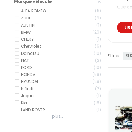
Marque véhicule
Que ce 
ALFA ROMEO
5
une ba
AUDI
9
Nos
AUSTIN
1
LIR
BMW
29
Les bar
sport /
CHERY
1
L’objec
Chevrolet
6
charges
Daihatsu
10
Filtres:
SU
La gam
FIAT
3
Ford
,
H
FORD
10
Renaul
HONDA
56
Chaque
HYUNDAI
29
les poi
Infiniti
2
Pou
Jaguar
1
Kia
18
En prat
LAND ROVER
1
plus...
Moi
Dir
Équ