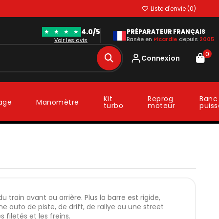
Liste d'envie (
0
)
4.0/5
★
★
★
★
PRÉPARATEUR FRANÇAIS
Basée en
Picardie
depuis
2005
Voir les avis
0
Connexion
Kit
Reprog
Banc
lage
Manomètre
turbo
moteur
puis
du train avant ou arrière. Plus la barre est rigide,
ne auto de piste, de drift, de rallye ou une street
filetés et les freins.