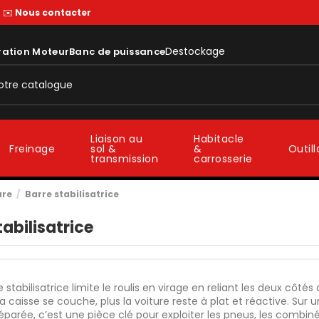
—
✉️
Nous contacter
Destockage
ration Moteur
Banc de puissance
Liaison au
Habitacle
sol &
&
Freinage
Outil
transmission
carrosserie
ure
Barre stabilisatrice
tabilisatrice
e stabilisatrice limite le roulis en virage en reliant les deux côtés 
a caisse se couche, plus la voiture reste à plat et réactive. Sur u
éparée, c’est une pièce clé pour exploiter les pneus, les combinés 