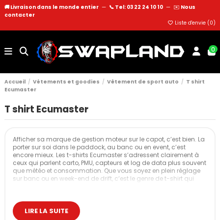
🚚 Livraison dans le monde entier
—
📞 Tel: 03 22 24 10 10
—
✉️
Nous
contacter
Liste d'envie (
0
)
0
Accueil
Vétements et goodies
Vêtement de sport auto
T shirt
Ecumaster
T shirt Ecumaster
Afficher sa marque de gestion moteur sur le capot, c’est bien. La
porter sur soi dans le paddock, au banc ou en event, c’est
encore mieux. Les t-shirts Ecumaster s’adressent clairement à
ceux qui parlent carto, PMU, capteurs et log de data plus souvent
que météo et consommation. Que vous soyez en plein réglage
sur banc ou en week-end de drift, c’est le genre de t-shirt qui
annonce tout de suite la couleur.
Nos t-shirts Ecumaster
LIRE LA SUITE
Les t-shirts Ecumaster proposés restent dans la logique de la
marque : visuels propres, coupes confortables et matériaux