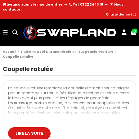
🚚 Livraison dans le monde entier
—
📞 Tel: 03 22 24 10 10
—
✉️
Nous
contacter
Liste d'envie (
0
)
0
Accueil
Liaison au sol & transmission
Suspension voiture
Coupelle rotulée
Coupelle rotulée
La coupelle rotulée remplace la coupelle d’amortisseur d’origine
par un montage sur rotule. Résultat : la direction est plus directe,
le train avant plus précis et les réglages de géométrie
(carrossage, parfois chasse) deviennent beaucoup plus faciles
à ajuster. Sur une auto de drift, de circuit, de rallye ou une street
bien préparée, c’est une pièce clé pour exploiter vraiment les
combinés filetés et les pneus.
Nos coupelles rotulées
LIRE LA SUITE
Les coupelles d’origine sont prévues pour le confort et la durée de
vie, pas pour encaisser des appuis violents, des slicks ou un