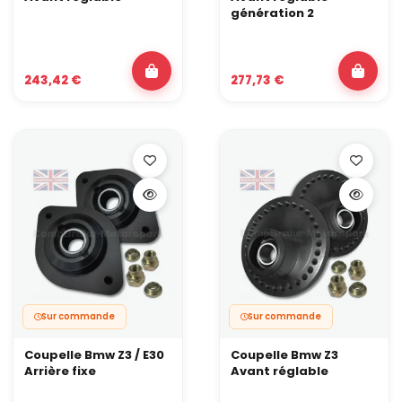
génération 2
243,42 €
277,73 €
Sur commande
Sur commande
Coupelle Bmw Z3 / E30
Coupelle Bmw Z3
Arrière fixe
Avant réglable