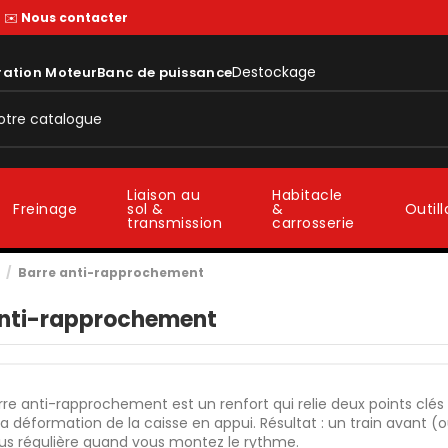
—
✉️
Nous contacter
Destockage
ration Moteur
Banc de puissance
Liaison au
Habitacle
sol &
&
Freinage
Outil
transmission
carrosserie
Barre anti-rapprochement
anti-rapprochement
re anti-rapprochement est un renfort qui relie deux points clés
 la déformation de la caisse en appui. Résultat : un train avant (ou
lus régulière quand vous montez le rythme.