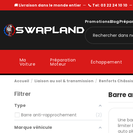
🚚 Livraison dans le monde entier
—
📞 Tel: 03 22 24 10 10
Promotions
Blog
Prépa
Ma
Préparation
Échappement
Voiture
Moteur
Accueil
Liaison au sol & transmission
Renforts Châssis
Filtrer
Barre 
Type
Barre anti-rapprochement
2
Une bar
limiter
Marque véhicule
auto p