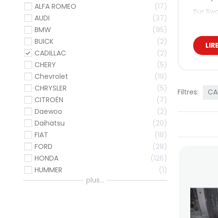
ALFA ROMEO
17
Sur Swa
AUDI
37
arrière
BMW
95
Nos
BUICK
2
LIR
CADILLAC
2
Cette c
du châs
CHERY
5
contrai
Chevrolet
19
CHRYSLER
5
Vous cr
Filtres:
CA
votre t
CITROËN
7
berline
Daewoo
2
Bar
Daihatsu
20
FIAT
18
Les pla
FORD
28
inférie
HONDA
126
supéri
145/14
HUMMER
1
plus...
Bar
Chez Au
A3/S3 