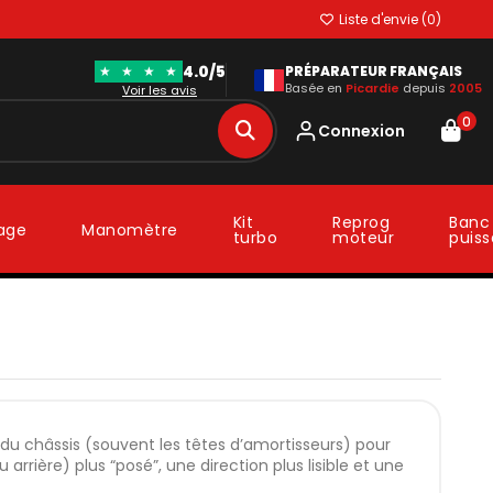
Liste d'envie (
0
)
4.0/5
★
★
★
★
PRÉPARATEUR FRANÇAIS
Basée en
Picardie
depuis
2005
Voir les avis
0
Connexion
Kit
Reprog
Banc
lage
Manomètre
turbo
moteur
puis
 du châssis (souvent les têtes d’amortisseurs) pour
 arrière) plus “posé”, une direction plus lisible et une