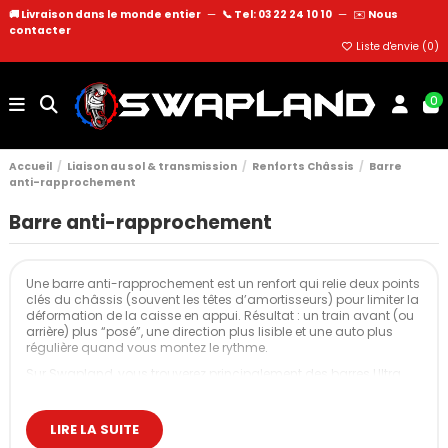
🚚 Livraison dans le monde entier
—
📞 Tel: 03 22 24 10 10
—
✉️
Nous
contacter
Liste d'envie (
0
)
0
Accueil
Liaison au sol & transmission
Renforts Châssis
Barre
anti-rapprochement
Barre anti-rapprochement
Une barre anti-rapprochement est un renfort qui relie deux points
clés du châssis (souvent les têtes d’amortisseurs) pour limiter la
déformation de la caisse en appui. Résultat : un train avant (ou
arrière) plus “posé”, une direction plus lisible et une auto plus
régulière quand vous montez le rythme.
Sur Swapland, vous trouverez principalement des barres Ultra
Racing, avec des versions supérieures avant, supérieures arrière,
mais aussi des barres inférieures ou barres de liaison selon les
plateformes.
LIRE LA SUITE