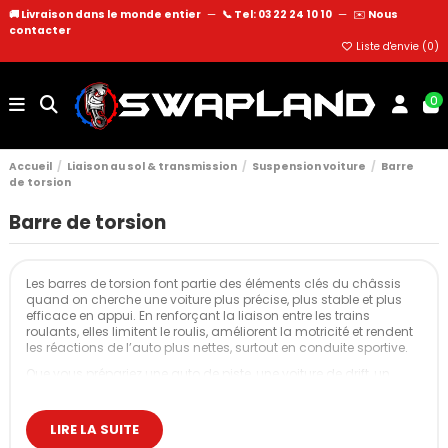
🚚 Livraison dans le monde entier
—
📞 Tel: 03 22 24 10 10
—
✉️
Nous
contacter
Liste d'envie (
0
)
0
Accueil
Liaison au sol & transmission
Suspension voiture
Barre
de torsion
Barre de torsion
Les barres de torsion font partie des éléments clés du châssis
quand on cherche une voiture plus précise, plus stable et plus
efficace en appui. En renforçant la liaison entre les trains
roulants, elles limitent le roulis, améliorent la motricité et rendent
les réactions de l’auto plus nettes, surtout en conduite sportive.
Que vous prépariez une auto de piste, une voiture de drift, un
daily bien affûté ou un projet rallye/trackday, une barre de
torsion adaptée permet de tirer pleinement parti de vos pneus et
de vos amortisseurs, sans transformer la voiture en “planche de
LIRE LA SUITE
bois” si le choix est fait intelligemment.