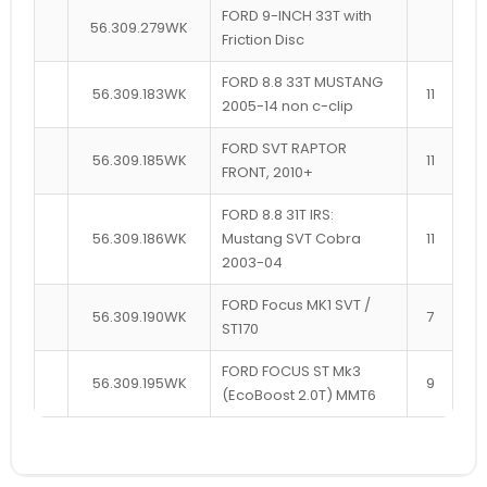
FORD 9-INCH 33T with
56.309.279WK
Friction Disc
FORD 8.8 33T MUSTANG
56.309.183WK
11
2005-14 non c-clip
FORD SVT RAPTOR
56.309.185WK
11
FRONT, 2010+
FORD 8.8 31T IRS:
56.309.186WK
Mustang SVT Cobra
11
2003-04
FORD Focus MK1 SVT /
56.309.190WK
7
ST170
FORD FOCUS ST Mk3
56.309.195WK
9
(EcoBoost 2.0T) MMT6