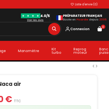
Liste d'envie (
0
)
4.0/5
★
★
★
★
PRÉPARATEUR FRANÇAIS
Basée en
Picardie
depuis
2005
Voir les avis
0
Connexion
Kit
Reprog
Banc
lage
Manomètre
turbo
moteur
puis
Naca air
0 €
TTC