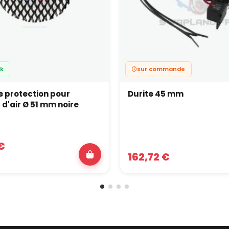
ck
sur commande
de protection pour
Durite 45 mm
 d'air Ø 51 mm noire
€
162,72 €