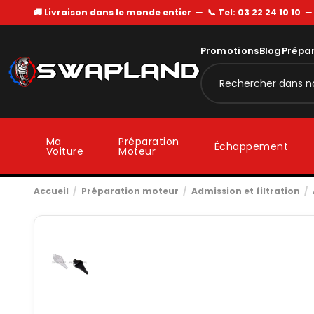
🚚 Livraison dans le monde entier
—
📞 Tel: 03 22 24 10 10
Promotions
Blog
Prépa
Ma
Préparation
Échappement
Voiture
Moteur
Accueil
Préparation moteur
Admission et filtration