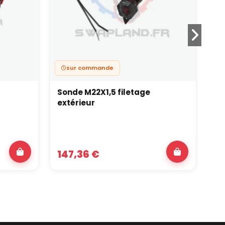
sur commande
Sonde M22X1,5 filetage
Ec
extérieur
/ 
147,36 €
51