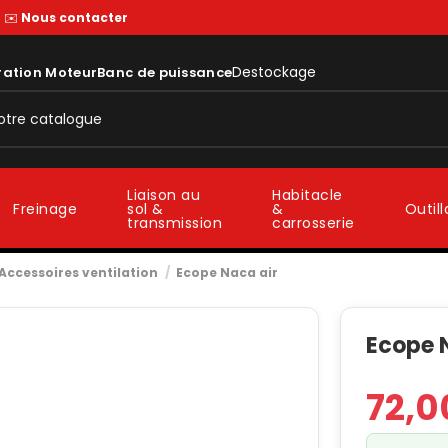
—
✉️
Nous contacter
Destockage
ration Moteur
Banc de puissance
Liaison au
Habitacle
sol &
&
Freinage
Outil
transmission
carrosserie
Accessoires ventilation
Ecope Naca air
Ecope 
72,0