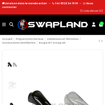
🚚 Livraison dans le monde entier
—
📞 Tel: 03 22 24 10 10
—
✉️
Nous
contacter
Liste d'envie (
0
)
0
Accueil
Préparation moteur
Admission et filtration
Accessoires ventilation
Ecope GT scoop air