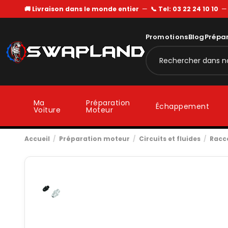
🚚 Livraison dans le monde entier
—
📞 Tel: 03 22 24 10 10
Promotions
Blog
Prépa
Ma
Préparation
Échappement
Voiture
Moteur
Accueil
Préparation moteur
Circuits et fluides
Racc