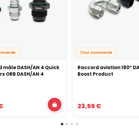
ommande
Sur commande
d mâle DASH/AN 4 Quick
Raccord aviation 180° D
ers ORB DASH/AN 4
Boost Product
 €
23,59 €