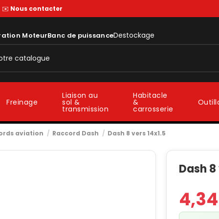
—
✉️
Nous contacter
Destockage
ration Moteur
Banc de puissance
Liaison au
Habitacle
sol &
&
Freinage
Outil
transmission
carrosserie
ords aviation
Raccord Dash
Dash 8 vers 14x1.5
Dash 8 
4,34