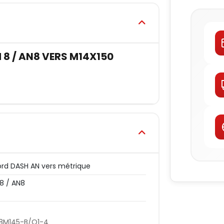
8 / AN8 VERS M14X150
rd DASH AN vers métrique
8 / AN8
8M145-B/Q1-4