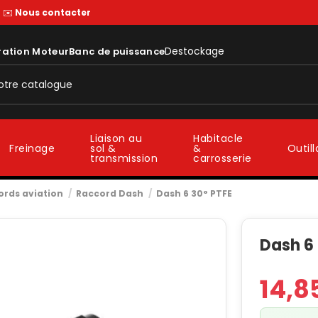
—
✉️
Nous contacter
Destockage
ration Moteur
Banc de puissance
Liaison au
Habitacle
sol &
&
Freinage
Outil
transmission
carrosserie
ords aviation
Raccord Dash
Dash 6 30° PTFE
Dash 6
14,8