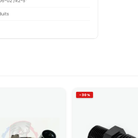
06-02 /R2-5*
duits
-30%