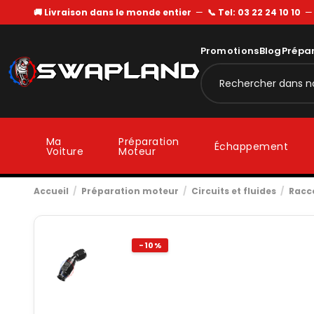
🚚 Livraison dans le monde entier
—
📞 Tel: 03 22 24 10 10
Promotions
Blog
Prépa
Ma
Préparation
Échappement
Voiture
Moteur
Accueil
Préparation moteur
Circuits et fluides
Racc
-10%