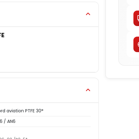
FE
rd aviation PTFE 30°
6 / AN6