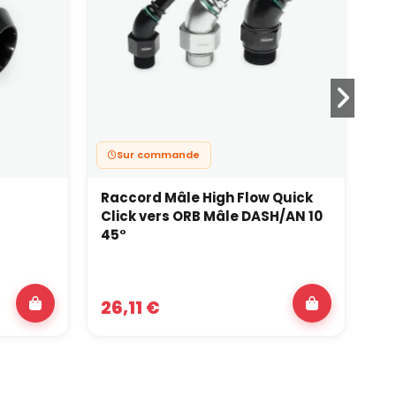
Sur commande
Raccord Mâle High Flow Quick
Da
Click vers ORB Mâle DASH/AN 10
45°
11
26,11 €
14,