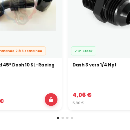
mmande 2 à 3 semaines
En Stock
 45° Dash 10 SL-Racing
Dash 3 vers 1/4 Npt
4,06 €
 €
5,80 €