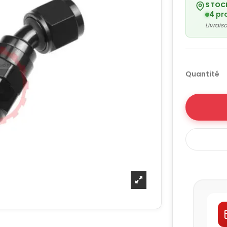
STOC
4 pr
Livrai
Quantité