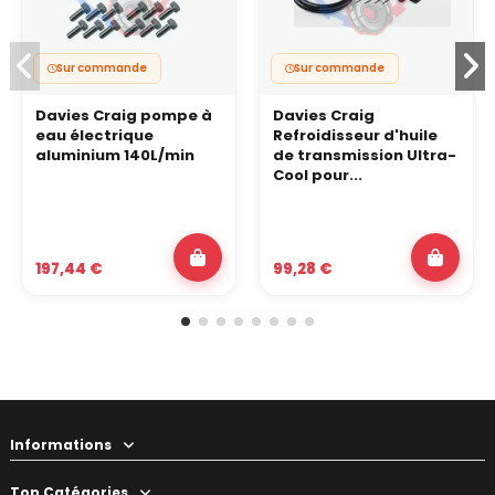
Sur commande
Sur commande
Davies Craig pompe à
Davies Craig
eau électrique
Refroidisseur d'huile
aluminium 140L/min
de transmission Ultra-
Cool pour...
197,44 €
99,28 €
Informations
Top Catégories