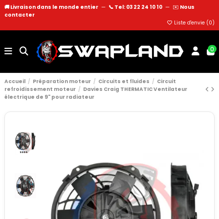
🚚 Livraison dans le monde entier
—
📞 Tel: 03 22 24 10 10
—
✉️
Nous
contacter
Liste d'envie (
0
)
0
Accueil
Préparation moteur
Circuits et fluides
Circuit
refroidissement moteur
Davies Craig THERMATIC Ventilateur
électrique de 9" pour radiateur