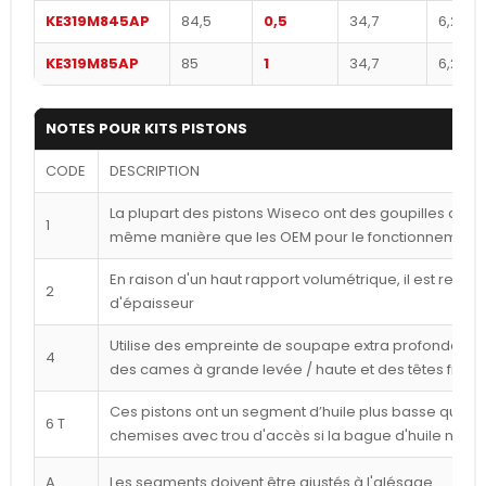
KE319M845AP
84,5
0,5
34,7
6,2
KE319M85AP
85
1
34,7
6,2
NOTES POUR KITS PISTONS
CODE
DESCRIPTION
La plupart des pistons Wiseco ont des goupilles déca
1
même manière que les OEM pour le fonctionnement l
En raison d'un haut rapport volumétrique, il est reco
2
d'épaisseur
Utilise des empreinte de soupape extra profondes p
4
des cames à grande levée / haute et des têtes frais
Ces pistons ont un segment d’huile plus basse que ce
6 T
chemises avec trou d'accès si la bague d'huile n'est
A
Les segments doivent être ajustés à l'alésage