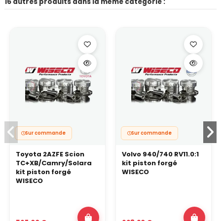
16 autres produits dans la même catégorie :
Sur commande
Sur commande
Toyota 2AZFE Scion
Volvo 940/740 RV11.0:1
TC+XB/Camry/Solara
kit piston forgé
kit piston forgé
WISECO
WISECO