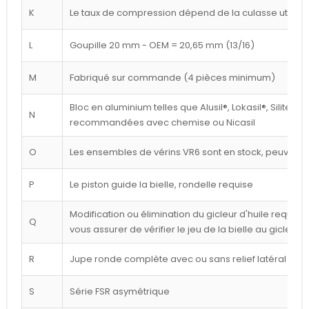
K
Le taux de compression dépend de la culasse utilisé
L
Goupille 20 mm - OEM = 20,65 mm (13/16)
M
Fabriqué sur commande (4 pièces minimum)
Bloc en aluminium telles que Alusil®, Lokasil®, Silitec®
N
recommandées avec chemise ou Nicasil
O
Les ensembles de vérins VR6 sont en stock, peuvent êt
P
Le piston guide la bielle, rondelle requise
Modification ou élimination du gicleur d'huile requise 
Q
vous assurer de vérifier le jeu de la bielle au gicleur
R
Jupe ronde complète avec ou sans relief latéral blan
S
Série FSR asymétrique