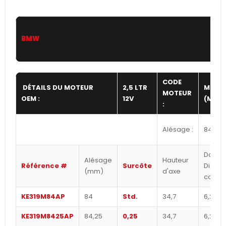
BMW
CODE
DÉTAILS DU MOTEUR
2,5 LTR
M20B
MOTEUR
OEM :
12V
(M1Z7
:
Alésage :
84,00
Dome 
Alésage
Hauteur
Référence #
Surcôte
Dish
(mm)
d'axe
cc's
KE319M84AP
84
Std.
34,7
6,2
KE319M8425AP
84,25
0,25
34,7
6,2