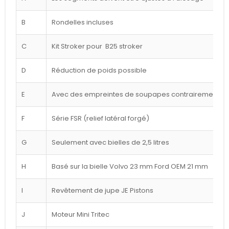
B
Rondelles incluses
C
Kit Stroker pour B25 stroker
D
Réduction de poids possible
E
Avec des empreintes de soupapes contrairement à l
F
Série FSR (relief latéral forgé)
G
Seulement avec bielles de 2,5 litres
H
Basé sur la bielle Volvo 23 mm Ford OEM 21 mm
I
Revêtement de jupe JE Pistons
J
Moteur Mini Tritec