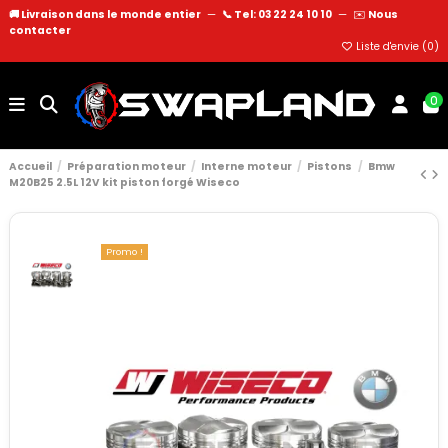
🚚 Livraison dans le monde entier
—
📞 Tel: 03 22 24 10 10
—
✉️
Nous
contacter
Liste d'envie (
0
)
0
Accueil
Préparation moteur
Interne moteur
Pistons
Bmw
M20B25 2.5L 12V kit piston forgé Wiseco
Promo !