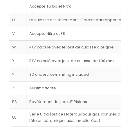
T
Accepte Turbo et Nitro
U
La culasse est l’inverse sur l’Eclipse par rapport au d
V
Accepte Nitro et E8
W
R/V calculé avec le joint de culasse d'origine
X
R/V calculé avec joint de culasse de 1,00 mm
Y
3D undercrown milling included
Z
Alusil® adapté
PS
Revêtement de jupe JE Pistons
Série Ultra (orifices latéraux pour gaz, rainures d'a
UL
tête en céramique, axes améliorées)