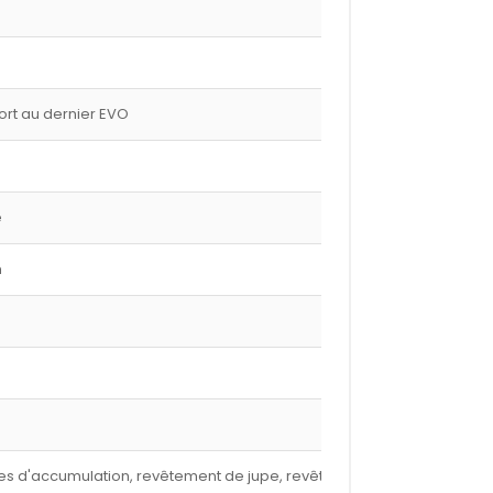
port au dernier EVO
e
m
nures d'accumulation, revêtement de jupe, revêtement