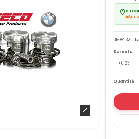
STOC
Sur
BMW 325i E3
Surcote
Quantité