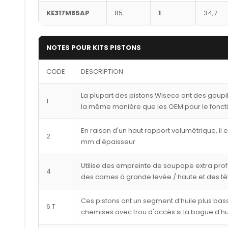
KE317M85AP
85
1
34,7
NOTES POUR KITS PISTONS
CODE
DESCRIPTION
La plupart des pistons Wiseco ont des goupi
1
la même manière que les OEM pour le fonct
En raison d'un haut rapport volumétrique, il 
2
mm d'épaisseur
Utilise des empreinte de soupape extra pro
4
des cames à grande levée / haute et des tê
Ces pistons ont un segment d’huile plus bass
6 T
chemises avec trou d'accès si la bague d'hu