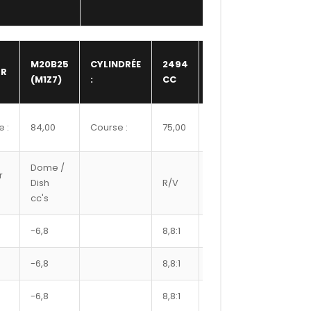
NBR
M20B25
CYLINDRÉE
2494
R
SOUPAPE
12,00
(M1Z7)
:
CC
:
Hauteur
 :
84,00
Course :
75,00
206,70
bloc :
Dome /
Ref
r
Dish
R/V
axe
Segme
cc's
#
-6,8
8,8:1
22
8400XX
-6,8
8,8:1
22
8425XX
-6,8
8,8:1
22
8450XX