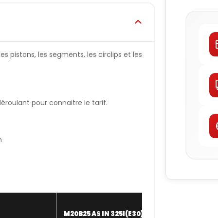
s pistons, les segments, les circlips et les
oulant pour connaitre le tarif.
n
M20B25 AS IN 325I(E30)
WISECO