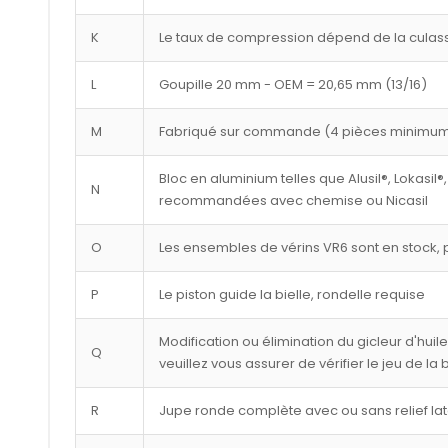
K
Le taux de compression dépend de la culasse
L
Goupille 20 mm - OEM = 20,65 mm (13/16)
M
Fabriqué sur commande (4 pièces minimu
Bloc en aluminium telles que Alusil®, Lokasil®,
N
recommandées avec chemise ou Nicasil
O
Les ensembles de vérins VR6 sont en stock, p
P
Le piston guide la bielle, rondelle requise
Modification ou élimination du gicleur d'huil
Q
veuillez vous assurer de vérifier le jeu de la
R
Jupe ronde complète avec ou sans relief lat