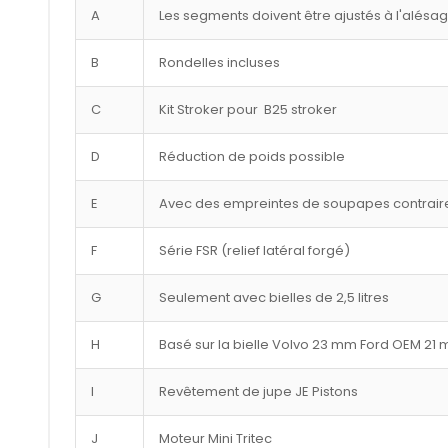
A
Les segments doivent être ajustés à l'alésa
B
Rondelles incluses
C
Kit Stroker pour B25 stroker
D
Réduction de poids possible
E
Avec des empreintes de soupapes contraire
F
Série FSR (relief latéral forgé)
G
Seulement avec bielles de 2,5 litres
H
Basé sur la bielle Volvo 23 mm Ford OEM 21
I
Revêtement de jupe JE Pistons
J
Moteur Mini Tritec