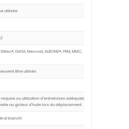
 utilisée
m)
 Silitec®, DiASil, Mercosil, ALBOND®, FRM, MMC,
euvent être utilisés
e requise ou utilisation d'entretoises adéquates,
 bielle au gicleur d'huile lors du déplacement
éral blanchi