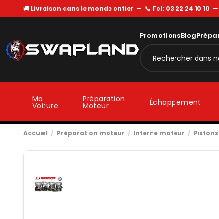
🚚 Livraison dans le monde entier
—
📞 Tel: 03 22 24 10 10
Promotions
Blog
Prépa
Ma
Préparation
Échappement
Voiture
Moteur
Accueil
Préparation moteur
Interne moteur
Pistons