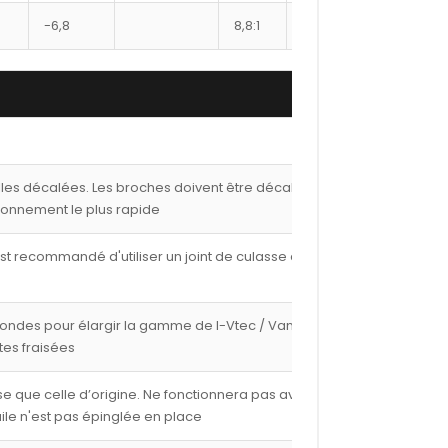
-6,8
8,8:1
22
8500XX
lles décalées. Les broches doivent être décalées de
ionnement le plus rapide
est recommandé d'utiliser un joint de culasse de 1,00
fondes pour élargir la gamme de I-Vtec / Vanos avec
tes fraisées
e que celle d’origine. Ne fonctionnera pas avec les
ile n'est pas épinglée en place