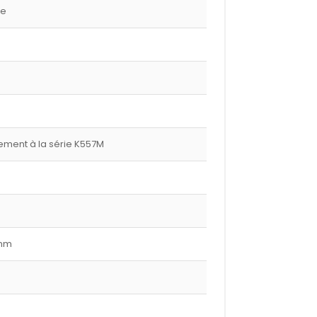
ge
ment à la série K557M
 mm