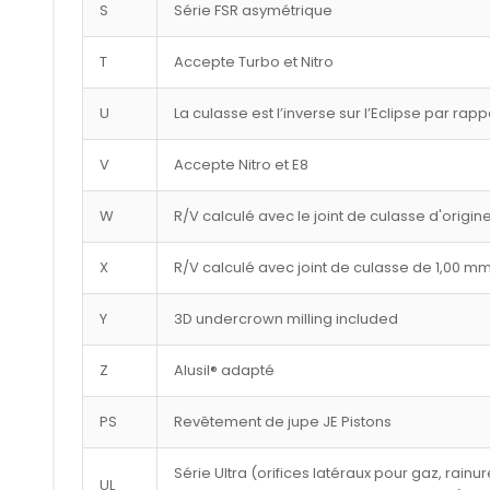
S
Série FSR asymétrique
T
Accepte Turbo et Nitro
U
La culasse est l’inverse sur l’Eclipse par rap
V
Accepte Nitro et E8
W
R/V calculé avec le joint de culasse d'origin
X
R/V calculé avec joint de culasse de 1,00 m
Y
3D undercrown milling included
Z
Alusil® adapté
PS
Revêtement de jupe JE Pistons
Série Ultra (orifices latéraux pour gaz, rai
UL