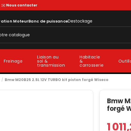
—
✉️
Nous contacter
Destockage
ration Moteur
Banc de puissance
Liaison au
Habitacle
sol &
&
Freinage
Outil
transmission
carrosserie
Bmw M20B25 2.5L 12V TURBO kit piston forgé Wiseco
Bmw M2
forgé 
1 011