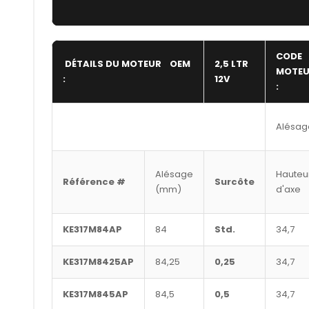
CODE
DÉTAILS DU MOTEUR OEM
2,5 LTR
MOTEU
:
12V
:
Alésage
Alésage
Hauteu
Référence #
Surcôte
(mm)
d'axe
KE317M84AP
84
Std.
34,7
KE317M8425AP
84,25
0,25
34,7
KE317M845AP
84,5
0,5
34,7