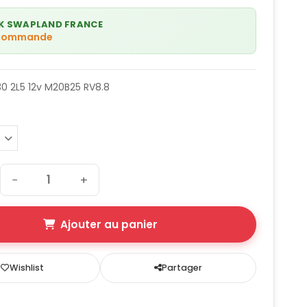
K SWAPLAND FRANCE
 commande
0 2L5 12v M20B25 RV8.8
−
+
Ajouter au panier
Wishlist
Partager