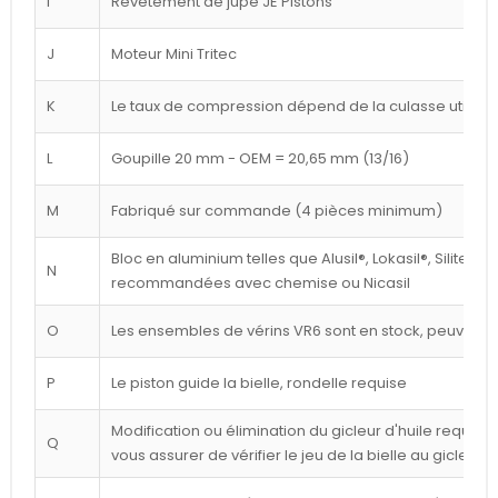
I
Revêtement de jupe JE Pistons
J
Moteur Mini Tritec
K
Le taux de compression dépend de la culasse utilisé
L
Goupille 20 mm - OEM = 20,65 mm (13/16)
M
Fabriqué sur commande (4 pièces minimum)
Bloc en aluminium telles que Alusil®, Lokasil®, Silitec®
N
recommandées avec chemise ou Nicasil
O
Les ensembles de vérins VR6 sont en stock, peuvent êt
P
Le piston guide la bielle, rondelle requise
Modification ou élimination du gicleur d'huile requise 
Q
vous assurer de vérifier le jeu de la bielle au gicleur