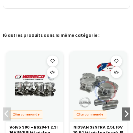
16 autres produits dans la même catégorie :
Sur commande
Sur commande
Volvo S80 - B6284T 2.3l
NISSAN SENTRA 2.5L 16V
16V RV8.5 kit piston
10.8:1 kit piston forgé JE