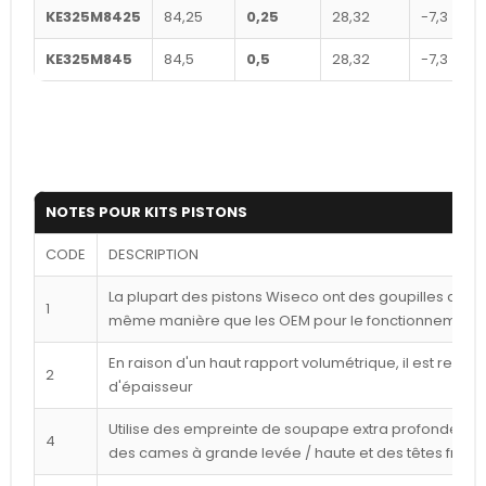
KE325M8425
84,25
0,25
28,32
-7,3
KE325M845
84,5
0,5
28,32
-7,3
NOTES POUR KITS PISTONS
CODE
DESCRIPTION
La plupart des pistons Wiseco ont des goupilles déca
1
même manière que les OEM pour le fonctionnement l
En raison d'un haut rapport volumétrique, il est reco
2
d'épaisseur
Utilise des empreinte de soupape extra profondes p
4
des cames à grande levée / haute et des têtes frais