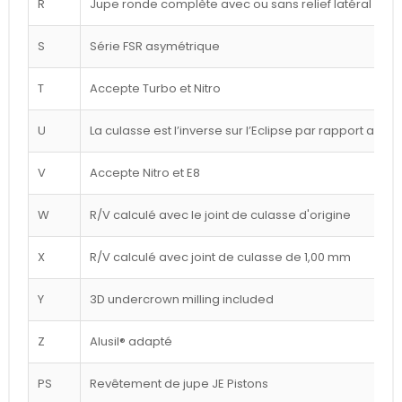
R
Jupe ronde complète avec ou sans relief latéral blan
S
Série FSR asymétrique
T
Accepte Turbo et Nitro
U
La culasse est l’inverse sur l’Eclipse par rapport au d
V
Accepte Nitro et E8
W
R/V calculé avec le joint de culasse d'origine
X
R/V calculé avec joint de culasse de 1,00 mm
Y
3D undercrown milling included
Z
Alusil® adapté
PS
Revêtement de jupe JE Pistons