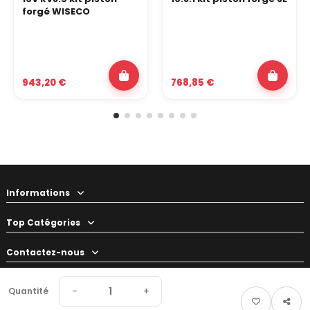
forgé WISECO
943,20 €
768,85 €
Informations
Top Catégories
Contactez-nous
Votre préparateur
−
+
Quantité