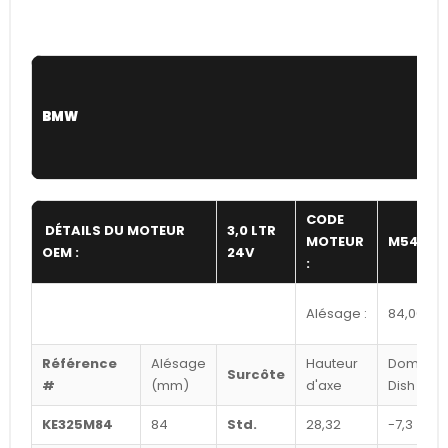
BMW
CODE
DÉTAILS DU MOTEUR
3,0 LTR
MOTEUR
M54B30
OEM :
24V
:
Alésage :
84,00
Référence
Alésage
Hauteur
Dome /
Surcôte
#
(mm)
d'axe
Dish cc's
KE325M84
84
Std.
28,32
-7,3