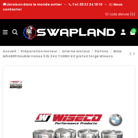
🚚 Livraison dans le monde entier
—
📞 Tel: 03 22 24 10 10
—
✉️
Nous
contacter
Liste d'envie (
0
)
0
Accueil
Préparation moteur
Interne moteur
Pistons
Bmw
M54B30 Double Vanos 3.0L 24V TURBO kit piston forgé Wiseco