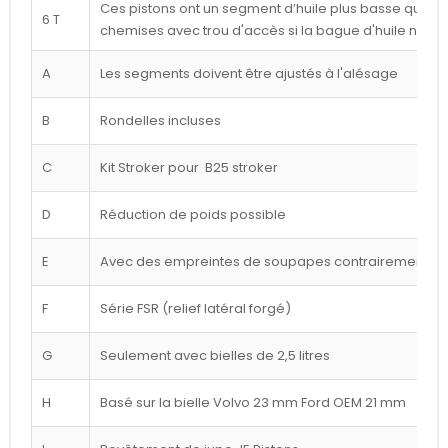
Ces pistons ont un segment d’huile plus basse que cel
6 T
chemises avec trou d'accès si la bague d'huile n'est
A
Les segments doivent être ajustés à l'alésage
B
Rondelles incluses
C
Kit Stroker pour B25 stroker
D
Réduction de poids possible
E
Avec des empreintes de soupapes contrairement à l
F
Série FSR (relief latéral forgé)
G
Seulement avec bielles de 2,5 litres
H
Basé sur la bielle Volvo 23 mm Ford OEM 21 mm