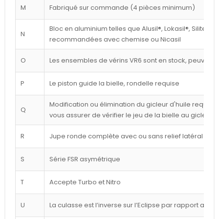
M
Fabriqué sur commande (4 pièces minimum)
Bloc en aluminium telles que Alusil®, Lokasil®, Silitec®
N
recommandées avec chemise ou Nicasil
O
Les ensembles de vérins VR6 sont en stock, peuvent êt
P
Le piston guide la bielle, rondelle requise
Modification ou élimination du gicleur d'huile requise 
Q
vous assurer de vérifier le jeu de la bielle au gicleur
R
Jupe ronde complète avec ou sans relief latéral blan
S
Série FSR asymétrique
T
Accepte Turbo et Nitro
U
La culasse est l’inverse sur l’Eclipse par rapport au d