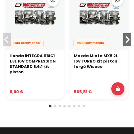
Sur commande
Sur commande
Honda INTEGRA B18C1
Mazda Miata MX5 2L
1.8L 16V COMPRESSION
16v TURBO kit piston
STANDARD 8.6:1 kit
forgé Wiseco
piston...
0,00 €
565,51 €