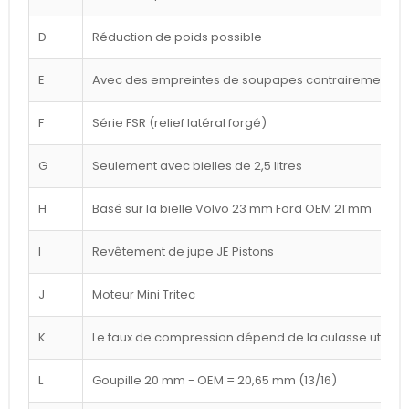
D
Réduction de poids possible
E
Avec des empreintes de soupapes contrairement à l
F
Série FSR (relief latéral forgé)
G
Seulement avec bielles de 2,5 litres
H
Basé sur la bielle Volvo 23 mm Ford OEM 21 mm
I
Revêtement de jupe JE Pistons
J
Moteur Mini Tritec
K
Le taux de compression dépend de la culasse utilisé
L
Goupille 20 mm - OEM = 20,65 mm (13/16)