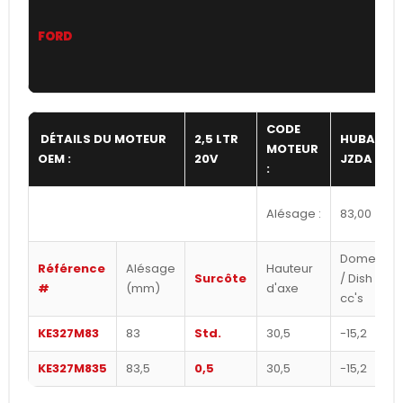
FORD
CODE
DÉTAILS DU MOTEUR
2,5 LTR
HUBA /
MOTEUR
OEM :
20V
JZDA
:
Alésage :
83,00
Dome
Référence
Alésage
Hauteur
Surcôte
/ Dish
#
(mm)
d'axe
cc's
KE327M83
83
Std.
30,5
-15,2
KE327M835
83,5
0,5
30,5
-15,2