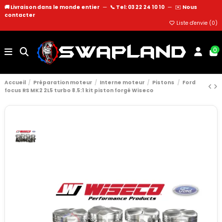
🚚 Livraison dans le monde entier
—
📞 Tel: 03 22 24 10 10
—
✉️
Nous
contacter
Liste d'envie (
0
)
0
Accueil
Préparation moteur
Interne moteur
Pistons
Ford
focus RS MK2 2L5 turbo 8.5:1 kit piston forgé Wiseco