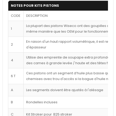
NOTES POUR KITS PISTONS
CODE
DESCRIPTION
La plupart des pistons Wiseco ont des goupilles déca
1
même manière que les OEM pour le fonctionnement l
En raison d'un haut rapport volumétrique, il est reco
2
d'épaisseur
Utilise des empreinte de soupape extra profondes p
4
des cames à grande levée / haute et des têtes frais
Ces pistons ont un segment d’huile plus basse que ce
6 T
chemises avec trou d'accès si la bague d'huile n'est
A
Les segments doivent être ajustés à l'alésage
B
Rondelles incluses
C
Kit Stroker pour B25 stroker