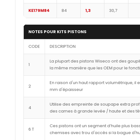
KE179M84
84
1,3
30,7
NOTES POUR KITS PISTONS
CODE
DESCRIPTION
La plupart des pistons Wiseco ont des goupi
1
la même manière que les OEM pour le fonct
En raison d'un haut rapport volumétrique, il 
2
mm d'épaisseur
Utilise des empreinte de soupape extra pro
4
des cames à grande levée / haute et des tê
Ces pistons ont un segment d’huile plus bass
6 T
chemises avec trou d'accès si la bague d'hu