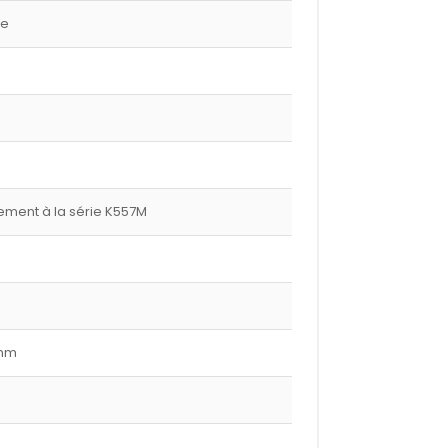
ge
ment à la série K557M
 mm