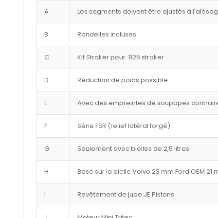
A
Les segments doivent être ajustés à l'alésa
B
Rondelles incluses
C
Kit Stroker pour B25 stroker
D
Réduction de poids possible
E
Avec des empreintes de soupapes contraire
F
Série FSR (relief latéral forgé)
G
Seulement avec bielles de 2,5 litres
H
Basé sur la bielle Volvo 23 mm Ford OEM 21
I
Revêtement de jupe JE Pistons
J
Moteur Mini Tritec