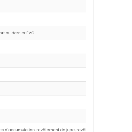
port au dernier EVO
e
m
nures d'accumulation, revêtement de jupe, revêtement