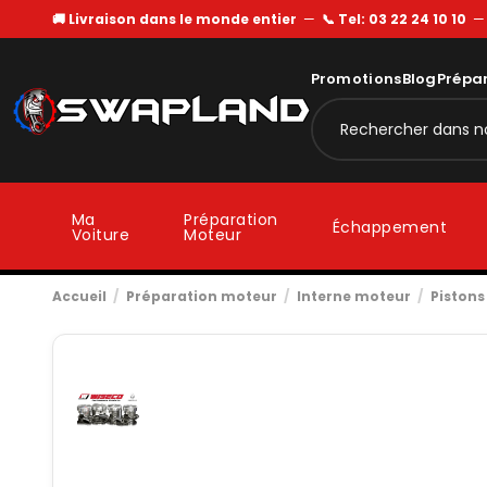
🚚 Livraison dans le monde entier
—
📞 Tel: 03 22 24 10 10
Promotions
Blog
Prépa
Ma
Préparation
Échappement
Voiture
Moteur
Accueil
Préparation moteur
Interne moteur
Pistons