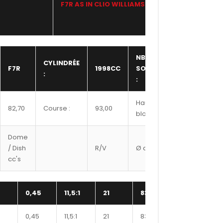
F7R AS IN CLIO WILLIAMS
WISECO
NBR
CYLINDRÉE
F7R
1998CC
SOUPAPE
16,00
:
:
Hauteur
82,70
Course :
93,00
220,75
bloc :
Dome
Ref
/ Dish
R/V
Ø axe
Segment
cc's
#
0,45
11,5:1
21
8300XX
315
0,45
11,5:1
21
8350XX
323
1