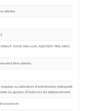
 utilisée
m)
 Silitec®, DiASil, Mercosil, ALBOND®, FRM, MMC,
euvent être utilisés
e requise ou utilisation d'entretoises adéquates,
 bielle au gicleur d'huile lors du déplacement
éral blanchi