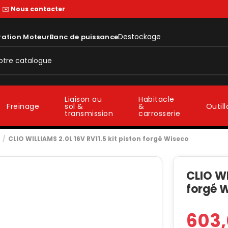
—
✉️
Nous contacter
Destockage
ration Moteur
Banc de puissance
Liaison au
Habitacle
sol &
&
Freinage
Outil
transmission
carrosserie
CLIO WILLIAMS 2.0L 16V RV11.5 kit piston forgé Wiseco
CLIO WI
forgé 
603