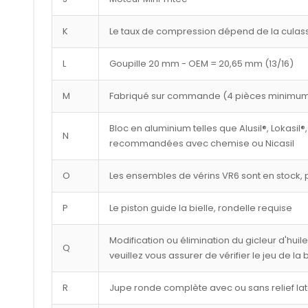
K
Le taux de compression dépend de la culasse
L
Goupille 20 mm - OEM = 20,65 mm (13/16)
M
Fabriqué sur commande (4 pièces minimu
Bloc en aluminium telles que Alusil®, Lokasil®,
N
recommandées avec chemise ou Nicasil
O
Les ensembles de vérins VR6 sont en stock, p
P
Le piston guide la bielle, rondelle requise
Modification ou élimination du gicleur d'huil
Q
veuillez vous assurer de vérifier le jeu de la
R
Jupe ronde complète avec ou sans relief lat