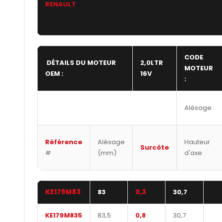
RENAULT
CODE
DÉTAILS DU MOTEUR
2,0LTR
MOTEUR
OEM :
16V
:
Alésage :
Référence
Alésage
Hauteur
Surcôte
#
(mm)
d'axe
KE179M83
83
0,3
30,7
KE179M835
83,5
0,8
30,7