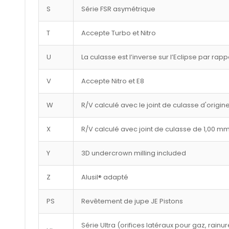
S
Série FSR asymétrique
T
Accepte Turbo et Nitro
U
La culasse est l’inverse sur l’Eclipse par rap
V
Accepte Nitro et E8
W
R/V calculé avec le joint de culasse d'origin
X
R/V calculé avec joint de culasse de 1,00 m
Y
3D undercrown milling included
Z
Alusil® adapté
PS
Revêtement de jupe JE Pistons
Série Ultra (orifices latéraux pour gaz, rai