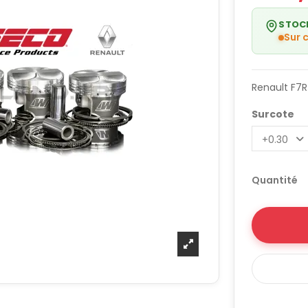
STOC
Sur
Renault F7R 
Surcote
Quantité