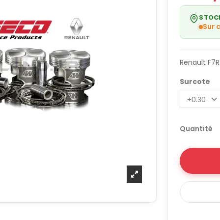
STOC
Sur
Renault F7R 
Surcote
Quantité