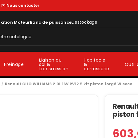
—
✉️
Nous contacter
Destockage
ration Moteur
Banc de puissance
Liaison au
Habitacle
sol &
&
Freinage
Outil
transmission
carrosserie
Renault CLIO WILLIAMS 2.0L 16V RV12.5 kit piston forgé Wiseco
Renault
piston
603