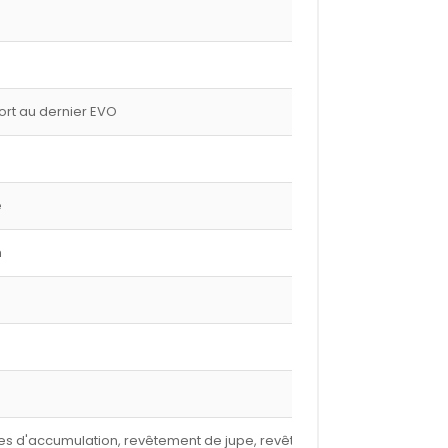
port au dernier EVO
e
m
nures d'accumulation, revêtement de jupe, revêtement