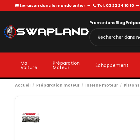
🚚 Livraison dans le monde entier
—
📞 Tel: 03 22 24 10 10
Promotions
Blog
Prépa
Ma
Préparation
Échappement
Voiture
Moteur
Accueil
Préparation moteur
Interne moteur
Pistons