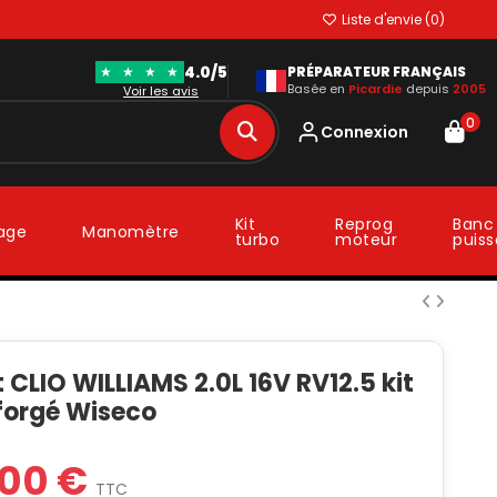
Liste d'envie (
0
)
4.0/5
★
★
★
★
PRÉPARATEUR FRANÇAIS
Basée en
Picardie
depuis
2005
Voir les avis
0
Connexion
Kit
Reprog
Banc
lage
Manomètre
turbo
moteur
puis
 CLIO WILLIAMS 2.0L 16V RV12.5 kit
 forgé Wiseco
,00 €
TTC