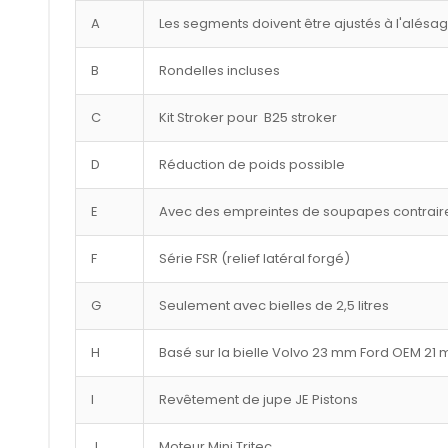
A
Les segments doivent être ajustés à l'alésa
B
Rondelles incluses
C
Kit Stroker pour B25 stroker
D
Réduction de poids possible
E
Avec des empreintes de soupapes contraire
F
Série FSR (relief latéral forgé)
G
Seulement avec bielles de 2,5 litres
H
Basé sur la bielle Volvo 23 mm Ford OEM 21
I
Revêtement de jupe JE Pistons
J
Moteur Mini Tritec