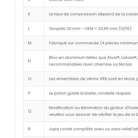
K
Le taux de compression dépend de la culasse
L
Goupille 20 mm - OEM = 20,65 mm (13/16)
M
Fabriqué sur commande (4 pièces minimu
Bloc en aluminium telles que Alusil®, Lokasil®,
N
recommandées avec chemise ou Nicasil
O
Les ensembles de vérins VR6 sont en stock, p
P
Le piston guide la bielle, rondelle requise
Modification ou élimination du gicleur d'huil
Q
veuillez vous assurer de vérifier le jeu de la
R
Jupe ronde complète avec ou sans relief lat