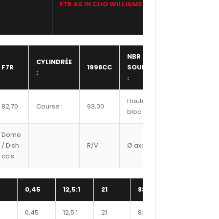
F7R AS IN CLIO WILLIAMS
WISECO
NBR
CYLINDRÉE
F7R
1998CC
SOUPAPE
16,00
:
:
Hauteur
82,70
Course :
93,00
220,75
bloc :
Dome
Ref
/ Dish
R/V
Ø axe
Segment
cc's
#
0,45
12,5:1
21
8300XX
316
0,45
12,5:1
21
8350XX
320
1