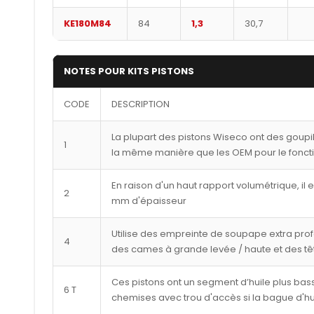
KE180M84
84
1,3
30,7
NOTES POUR KITS PISTONS
CODE
DESCRIPTION
La plupart des pistons Wiseco ont des goupi
1
la même manière que les OEM pour le fonct
En raison d'un haut rapport volumétrique, il 
2
mm d'épaisseur
Utilise des empreinte de soupape extra pro
4
des cames à grande levée / haute et des tê
Ces pistons ont un segment d’huile plus bass
6 T
chemises avec trou d'accès si la bague d'hu