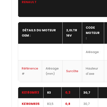
RENAULT
CODE
DÉTAILS DU MOTEUR
2,0LTR
MOTEUR
OEM :
16V
:
Alésage :
Référence
Alésage
Hauteur
Surcôte
#
(mm)
d'axe
KE180M83
83
0,3
30,7
KE180M835
83,5
0,8
30,7