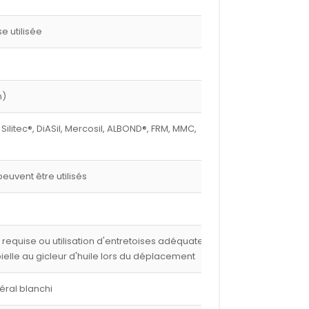
 utilisée
m)
 Silitec®, DiASil, Mercosil, ALBOND®, FRM, MMC,
euvent être utilisés
e requise ou utilisation d'entretoises adéquates,
 bielle au gicleur d'huile lors du déplacement
éral blanchi