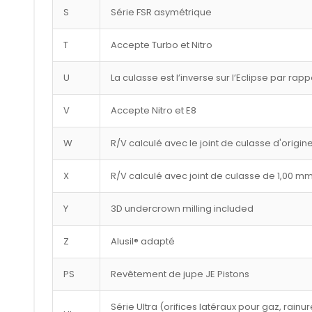
S
Série FSR asymétrique
T
Accepte Turbo et Nitro
U
La culasse est l’inverse sur l’Eclipse par rap
V
Accepte Nitro et E8
W
R/V calculé avec le joint de culasse d'origin
X
R/V calculé avec joint de culasse de 1,00 m
Y
3D undercrown milling included
Z
Alusil® adapté
PS
Revêtement de jupe JE Pistons
Série Ultra (orifices latéraux pour gaz, rai