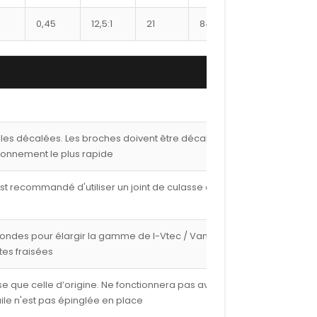
0,45
12,5:1
21
8400XX
302
1
lles décalées. Les broches doivent être décalées de
ionnement le plus rapide
est recommandé d'utiliser un joint de culasse de 1,00
fondes pour élargir la gamme de I-Vtec / Vanos avec
tes fraisées
e que celle d’origine. Ne fonctionnera pas avec les
ile n'est pas épinglée en place