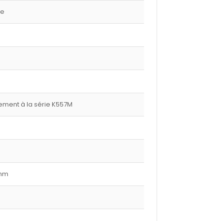
ge
ment à la série K557M
 mm