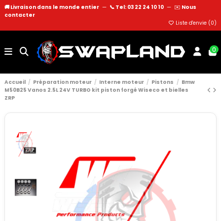
🚚 Livraison dans le monde entier
—
📞 Tel: 03 22 24 10 10
—
✉️
Nous
contacter
Liste d'envie (
0
)
0
Accueil
Préparation moteur
Interne moteur
Pistons
Bmw
M50B25 Vanos 2.5L 24V TURBO kit piston forgé Wiseco et bielles
ZRP