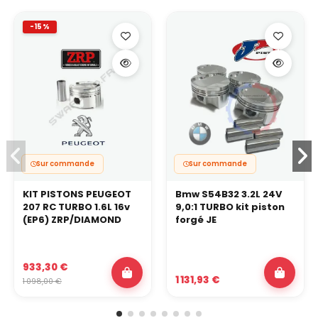
-15%
Sur commande
Sur commande
KIT PISTONS PEUGEOT
Bmw S54B32 3.2L 24V
207 RC TURBO 1.6L 16v
9,0:1 TURBO kit piston
(EP6) ZRP/DIAMOND
forgé JE
933,30 €
1 131,93 €
1 098,00 €