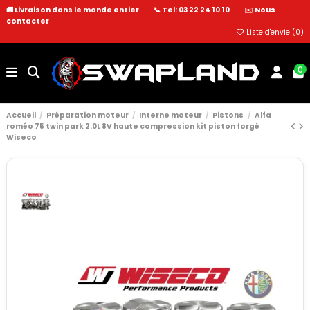
🚚 Livraison dans le monde entier
—
📞 Tel: 03 22 24 10 10
—
✉️
Nous
contacter
Liste d'envie (
0
)
0
Accueil
Préparation moteur
Interne moteur
Pistons
Alfa
roméo 75 twin park 2.0L 8V haute compression kit piston forgé
Wiseco