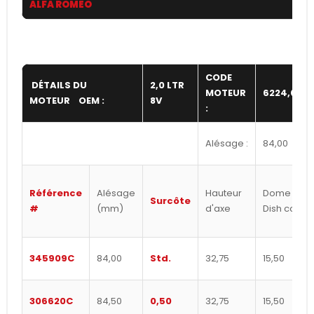
ALFA ROMEO
75
CODE
DÉTAILS DU
2,0 LTR
MOTEUR
6224,00
MOTEUR OEM :
8V
:
Alésage :
84,00
Référence
Alésage
Hauteur
Dome /
Surcôte
#
(mm)
d'axe
Dish cc's
345909C
84,00
Std.
32,75
15,50
306620C
84,50
0,50
32,75
15,50