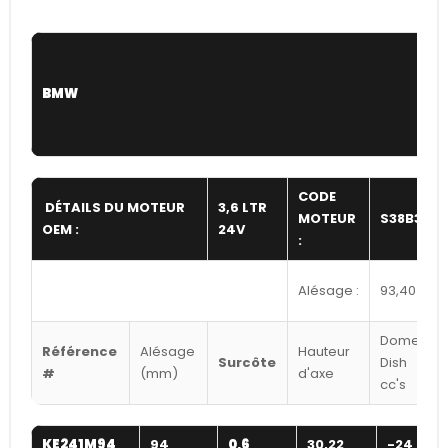
BMW
CODE
DÉTAILS DU MOTEUR
3,6 LTR
MOTEUR
S38B36
OEM :
24V
:
Alésage :
93,40
Dome /
Référence
Alésage
Hauteur
Surcôte
Dish
#
(mm)
d'axe
cc's
KE241M94
94
0,6
30,22
-24