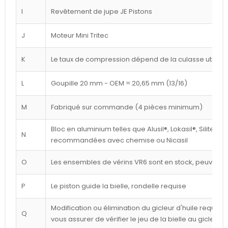
I
Revêtement de jupe JE Pistons
J
Moteur Mini Tritec
K
Le taux de compression dépend de la culasse utilisé
L
Goupille 20 mm - OEM = 20,65 mm (13/16)
M
Fabriqué sur commande (4 pièces minimum)
Bloc en aluminium telles que Alusil®, Lokasil®, Silitec®
N
recommandées avec chemise ou Nicasil
O
Les ensembles de vérins VR6 sont en stock, peuvent êt
P
Le piston guide la bielle, rondelle requise
Modification ou élimination du gicleur d'huile requise 
Q
vous assurer de vérifier le jeu de la bielle au gicleur