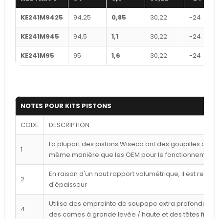
KE241M9425
94,25
0,85
30,22
-24
KE241M945
94,5
1,1
30,22
-24
KE241M95
95
1,6
30,22
-24
NOTES POUR KITS PISTONS
CODE
DESCRIPTION
La plupart des pistons Wiseco ont des goupilles déca
1
même manière que les OEM pour le fonctionnement l
En raison d'un haut rapport volumétrique, il est reco
2
d'épaisseur
Utilise des empreinte de soupape extra profondes p
4
des cames à grande levée / haute et des têtes frais