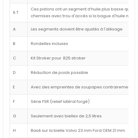
Ces pistons ont un segment d’huile plus basse que cel
6 T
chemises avec trou d'accès si la bague d'huile n'est
A
Les segments doivent être ajustés à l'alésage
B
Rondelles incluses
C
Kit Stroker pour B25 stroker
D
Réduction de poids possible
E
Avec des empreintes de soupapes contrairement à l
F
Série FSR (relief latéral forgé)
G
Seulement avec bielles de 2,5 litres
H
Basé sur la bielle Volvo 23 mm Ford OEM 21 mm