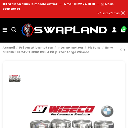
🚚 Livraison dans le monde entier
—
📞 Tel: 03 22 24 10 10
—
✉️
Nous
contacter
Liste d'envie (
0
)
0
Accueil
Préparation moteur
Interne moteur
Pistons
Bmw
S38B36 3.6L 24V TURBO RV9.4 kit piston forgé Wiseco