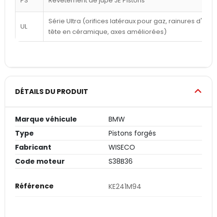
PS
Revêtement de jupe JE Pistons
Série Ultra (orifices latéraux pour gaz, rainures d'a
UL
tête en céramique, axes améliorées)
DÉTAILS DU PRODUIT
Marque véhicule
BMW
Type
Pistons forgés
Fabricant
WISECO
Code moteur
S38B36
Référence
KE241M94