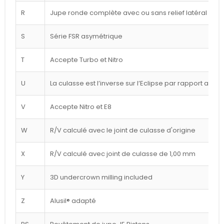
R
Jupe ronde complète avec ou sans relief latéral blan
S
Série FSR asymétrique
T
Accepte Turbo et Nitro
U
La culasse est l’inverse sur l’Eclipse par rapport au d
V
Accepte Nitro et E8
W
R/V calculé avec le joint de culasse d'origine
X
R/V calculé avec joint de culasse de 1,00 mm
Y
3D undercrown milling included
Z
Alusil® adapté