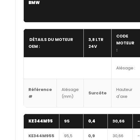
BMW
CODE
DÉTAILS DU MOTEUR
3,8 LTR
MOTEUR
OEM :
24V
:
Alésage :
Référence
Alésage
Hauteur
Surcôte
#
(mm)
d'axe
KE344M95
95
0,4
30,66
-
KE344M955
95,5
0,9
30,66
-