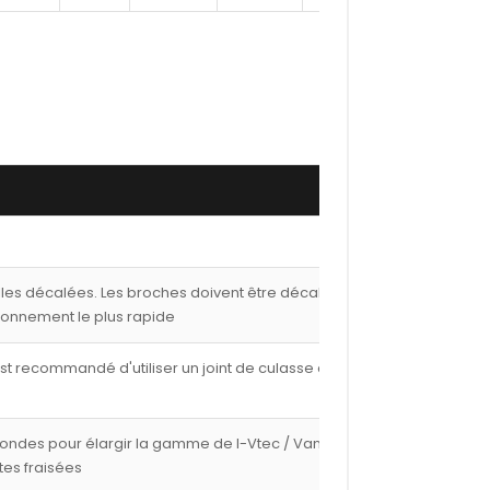
lles décalées. Les broches doivent être décalées de
ionnement le plus rapide
est recommandé d'utiliser un joint de culasse de 1,00
fondes pour élargir la gamme de I-Vtec / Vanos avec
tes fraisées