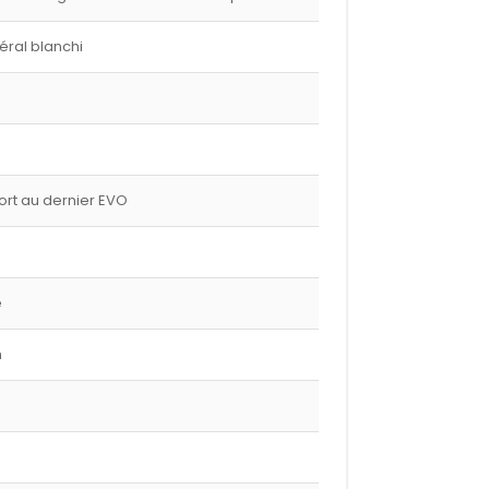
éral blanchi
port au dernier EVO
e
m