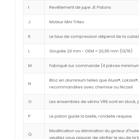
I
Revêtement de jupe JE Pistons
J
Moteur Mini Tritec
K
Le taux de compression dépend de la culasse
L
Goupille 20 mm - OEM = 20,65 mm (13/16)
M
Fabriqué sur commande (4 pièces minimu
Bloc en aluminium telles que Alusil®, Lokasil®,
N
recommandées avec chemise ou Nicasil
O
Les ensembles de vérins VR6 sont en stock, p
P
Le piston guide la bielle, rondelle requise
Modification ou élimination du gicleur d'huil
Q
veuillez vous assurer de vérifier le jeu de la