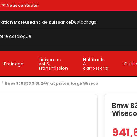
—
✉️
Nous contacter
Destockage
ration Moteur
Banc de puissance
Liaison au
Habitacle
sol &
&
Freinage
Outil
transmission
carrosserie
Bmw S38B38 3.8L 24V kit piston forgé Wiseco
Bmw S38
Wisec
941,