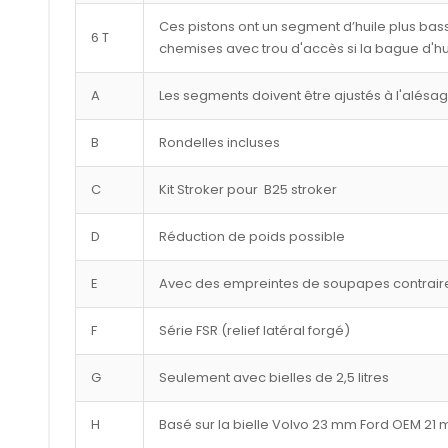
Ces pistons ont un segment d’huile plus bass
6 T
chemises avec trou d'accès si la bague d'hu
A
Les segments doivent être ajustés à l'alésa
B
Rondelles incluses
C
Kit Stroker pour B25 stroker
D
Réduction de poids possible
E
Avec des empreintes de soupapes contraire
F
Série FSR (relief latéral forgé)
G
Seulement avec bielles de 2,5 litres
H
Basé sur la bielle Volvo 23 mm Ford OEM 21