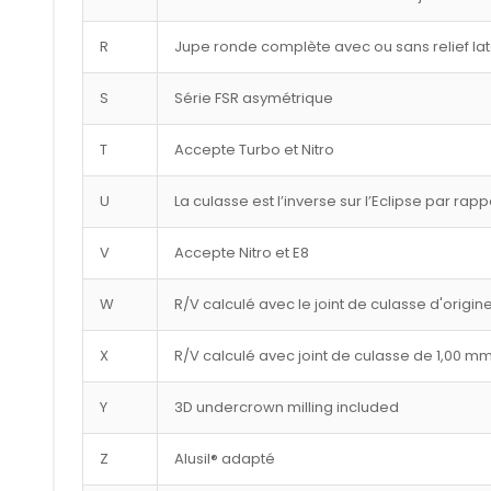
R
Jupe ronde complète avec ou sans relief lat
S
Série FSR asymétrique
T
Accepte Turbo et Nitro
U
La culasse est l’inverse sur l’Eclipse par rap
V
Accepte Nitro et E8
W
R/V calculé avec le joint de culasse d'origin
X
R/V calculé avec joint de culasse de 1,00 m
Y
3D undercrown milling included
Z
Alusil® adapté