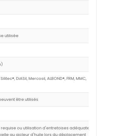
 utilisée
m)
 Silitec®, DiASil, Mercosil, ALBOND®, FRM, MMC,
euvent être utilisés
e requise ou utilisation d'entretoises adéquates,
 bielle au gicleur d'huile lors du déplacement