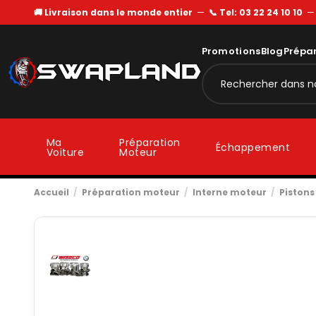
🚚 Livraison dans le monde entier
—
📞 Tel: 03 22 24 10 10
Promotions
Blog
Prépa
Ma
Préparation
Échappement
Voiture
Moteur
Accueil
Préparation moteur
Interne moteur
Pistons