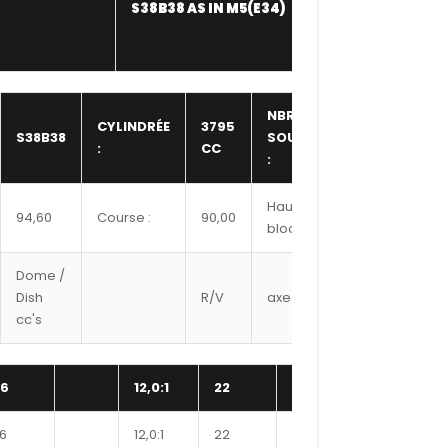
S38B38 AS IN M5(E34)
WISECO
NBR
CYLINDRÉE
3795
S38B38
SOUPAPE
24,00
:
CC
:
Hauteur
94,60
Course :
90,00
217,50
bloc :
Dome /
Ref
Dish
R/V
axe
Segment
cc's
#
6
12,0:1
22
9500XX
388
6
12,0:1
22
9550XX
391