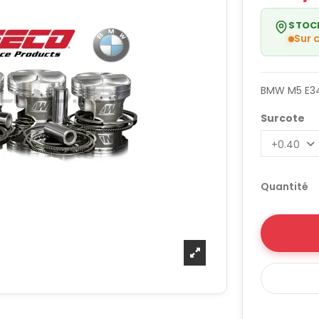
STOC
Sur
BMW M5 E34
Surcote
Quantité