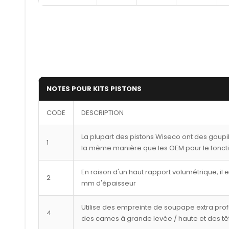
NOTES POUR KITS PISTONS
CODE
DESCRIPTION
La plupart des pistons Wiseco ont des goupi
1
la même manière que les OEM pour le fonct
En raison d'un haut rapport volumétrique, il 
2
mm d'épaisseur
Utilise des empreinte de soupape extra pro
4
des cames à grande levée / haute et des tê