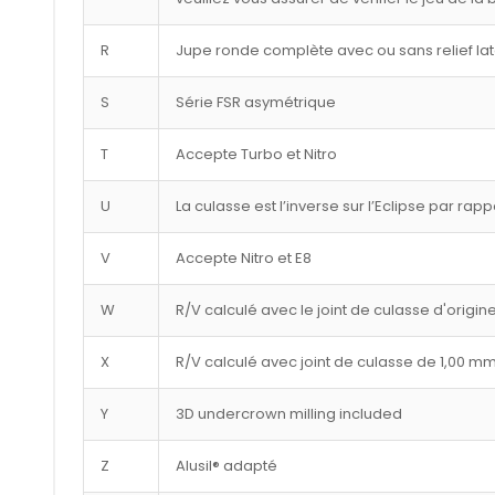
R
Jupe ronde complète avec ou sans relief lat
S
Série FSR asymétrique
T
Accepte Turbo et Nitro
U
La culasse est l’inverse sur l’Eclipse par rap
V
Accepte Nitro et E8
W
R/V calculé avec le joint de culasse d'origin
X
R/V calculé avec joint de culasse de 1,00 m
Y
3D undercrown milling included
Z
Alusil® adapté