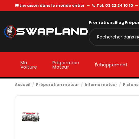
🚚 Livraison dans le monde entier
—
📞 Tel: 03 22 24 10 10
Promotions
Blog
Prépa
Ma
Préparation
Échappement
Voiture
Moteur
Accueil
Préparation moteur
Interne moteur
Pistons