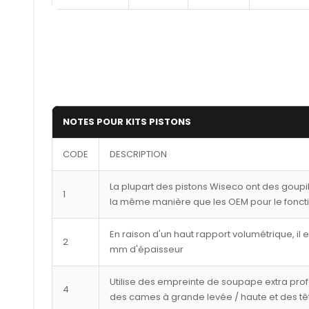
NOTES POUR KITS PISTONS
CODE
DESCRIPTION
La plupart des pistons Wiseco ont des goupi
1
la même manière que les OEM pour le fonct
En raison d'un haut rapport volumétrique, il 
2
mm d'épaisseur
Utilise des empreinte de soupape extra pro
4
des cames à grande levée / haute et des tê