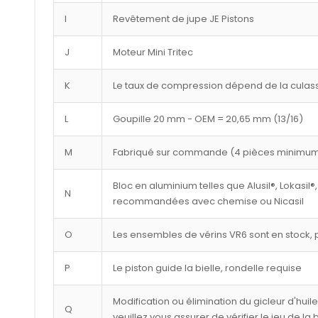
I
Revêtement de jupe JE Pistons
J
Moteur Mini Tritec
K
Le taux de compression dépend de la culasse
L
Goupille 20 mm - OEM = 20,65 mm (13/16)
M
Fabriqué sur commande (4 pièces minimu
Bloc en aluminium telles que Alusil®, Lokasil®,
N
recommandées avec chemise ou Nicasil
O
Les ensembles de vérins VR6 sont en stock, p
P
Le piston guide la bielle, rondelle requise
Modification ou élimination du gicleur d'huil
Q
veuillez vous assurer de vérifier le jeu de la