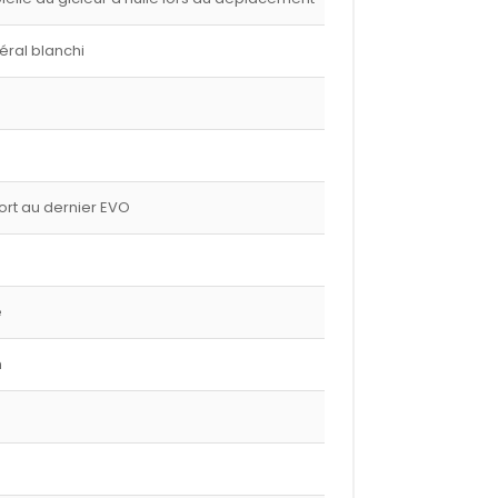
éral blanchi
port au dernier EVO
e
m