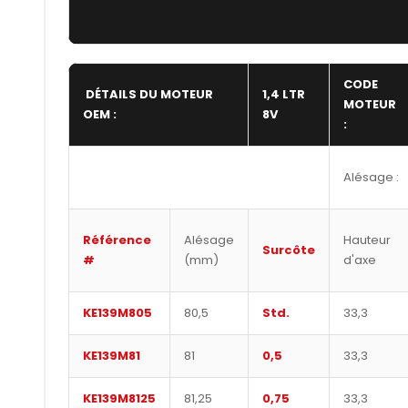
CODE
DÉTAILS DU MOTEUR
1,4 LTR
MOTEUR
OEM :
8V
:
Alésage :
Référence
Alésage
Hauteur
Surcôte
#
(mm)
d'axe
KE139M805
80,5
Std.
33,3
KE139M81
81
0,5
33,3
KE139M8125
81,25
0,75
33,3