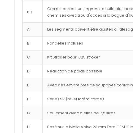
Ces pistons ont un segment d’huile plus bass
6 T
chemises avec trou d'accès si la bague d'hu
A
Les segments doivent être ajustés à l'alésa
B
Rondelles incluses
C
Kit Stroker pour B25 stroker
D
Réduction de poids possible
E
Avec des empreintes de soupapes contraire
F
Série FSR (relief latéral forgé)
G
Seulement avec bielles de 2,5 litres
H
Basé sur la bielle Volvo 23 mm Ford OEM 21