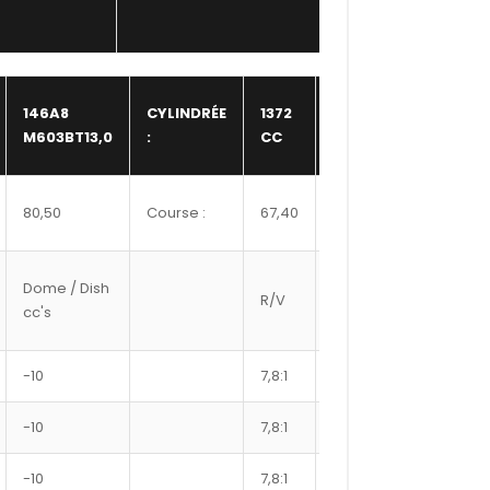
NBR
146A8
CYLINDRÉE
1372
SOUPAPE
8,00
M603BT13,0
:
CC
:
Hauteur
80,50
Course :
67,40
n/a
bloc :
Ref
Dome / Dish
R/V
Ø axe
Segme
cc's
#
-10
7,8:1
22
3169XC
-10
7,8:1
22
8100XX
-10
7,8:1
22
8125XX