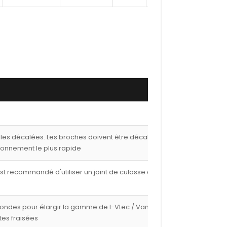
lles décalées. Les broches doivent être décalées de
ionnement le plus rapide
est recommandé d'utiliser un joint de culasse de 1,00
fondes pour élargir la gamme de I-Vtec / Vanos avec
tes fraisées