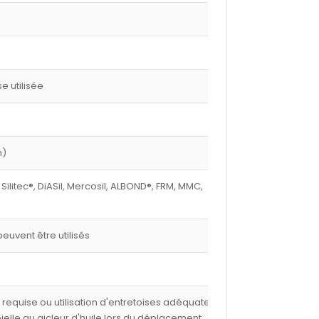
 utilisée
m)
 Silitec®, DiASil, Mercosil, ALBOND®, FRM, MMC,
euvent être utilisés
e requise ou utilisation d'entretoises adéquates,
 bielle au gicleur d'huile lors du déplacement