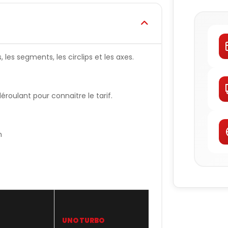
les segments, les circlips et les axes.
oulant pour connaitre le tarif.
n
UNO TURBO
WISECO