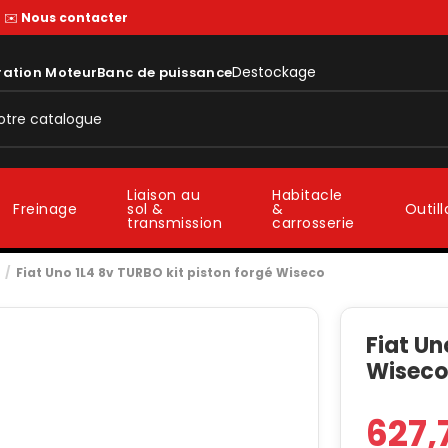
—
✉️
Nous contacter
Destockage
ration Moteur
Banc de puissance
Liaison au
Habitacle
sol &
&
Freinage
Outil
transmission
carrosserie
Fiat Uno 1L4 8v TURBO kit piston forgé Wiseco
Fiat Un
Wisec
627,