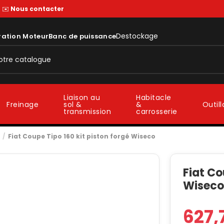
—
✉️
Nous contacter
Destockage
ration Moteur
Banc de puissance
Liaison au
Habitacle
sol &
&
Freinage
Outil
transmission
carrosserie
Fiat Coupe Tipo 160 kit piston forgé Wiseco
Fiat Co
Wisec
627,