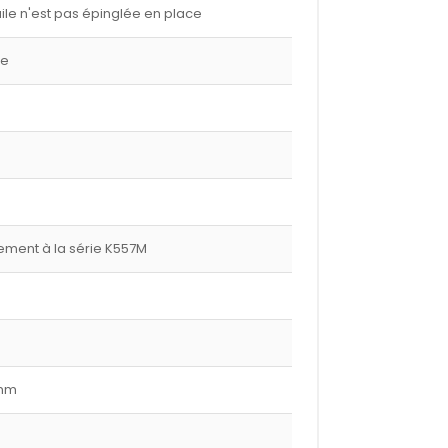
ile n'est pas épinglée en place
ge
ment à la série K557M
 mm