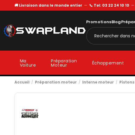
🚚 Livraison dans le monde entier
—
📞 Tel: 03 22 24 10 10
Promotions
Blog
Prépa
Ma
Préparation
Échappement
Voiture
Moteur
Accueil
Préparation moteur
Interne moteur
Pistons