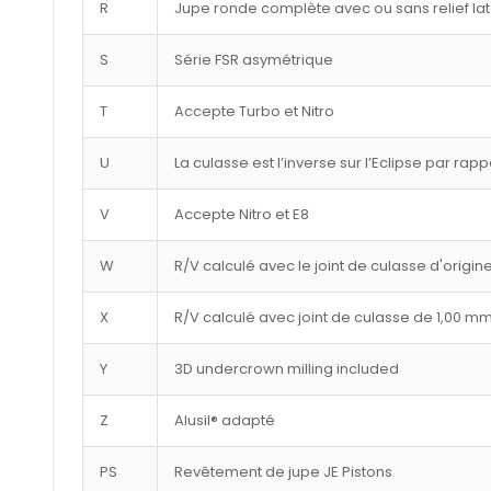
R
Jupe ronde complète avec ou sans relief lat
S
Série FSR asymétrique
T
Accepte Turbo et Nitro
U
La culasse est l’inverse sur l’Eclipse par rap
V
Accepte Nitro et E8
W
R/V calculé avec le joint de culasse d'origin
X
R/V calculé avec joint de culasse de 1,00 m
Y
3D undercrown milling included
Z
Alusil® adapté
PS
Revêtement de jupe JE Pistons