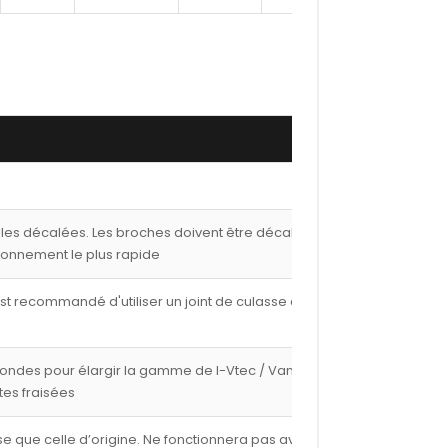
lles décalées. Les broches doivent être décalées de
ionnement le plus rapide
est recommandé d'utiliser un joint de culasse de 1,00
fondes pour élargir la gamme de I-Vtec / Vanos avec
tes fraisées
e que celle d’origine. Ne fonctionnera pas avec les