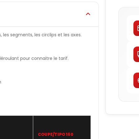
les segments, les circlips et les axes.
oulant pour connaitre le tarif.
n
COUPE/TIPO 160
WISECO