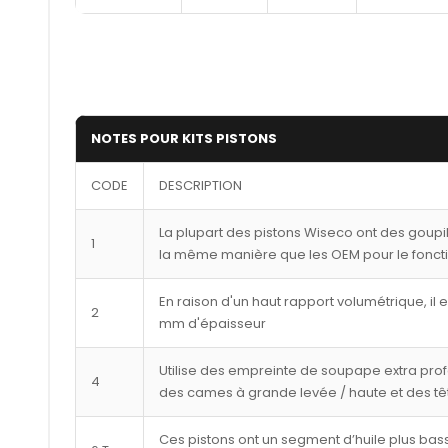
NOTES POUR KITS PISTONS
CODE
DESCRIPTION
La plupart des pistons Wiseco ont des goupi
1
la même manière que les OEM pour le fonct
En raison d'un haut rapport volumétrique, il 
2
mm d'épaisseur
Utilise des empreinte de soupape extra pro
4
des cames à grande levée / haute et des tê
Ces pistons ont un segment d’huile plus bass