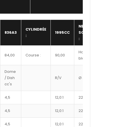
NBR
CYLINDRÉE
836A3
1995CC
SOUPAPE
16,00
:
:
Hauteur
84,00
Course :
90,00
n/a
bloc :
Dome
Ref
/ Dish
R/V
Ø axe
Segment
cc's
#
4,5
12,0:1
22
8400XX
4,5
12,0:1
22
8450XX
4,5
12,0:1
22
8500XX