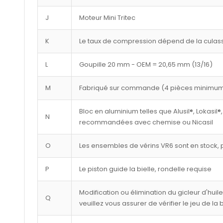
J
Moteur Mini Tritec
K
Le taux de compression dépend de la culasse
L
Goupille 20 mm - OEM = 20,65 mm (13/16)
M
Fabriqué sur commande (4 pièces minimu
Bloc en aluminium telles que Alusil®, Lokasil®,
N
recommandées avec chemise ou Nicasil
O
Les ensembles de vérins VR6 sont en stock, p
P
Le piston guide la bielle, rondelle requise
Modification ou élimination du gicleur d'huil
Q
veuillez vous assurer de vérifier le jeu de la