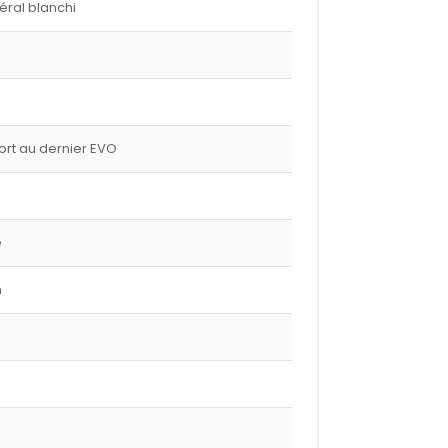
éral blanchi
port au dernier EVO
e
m