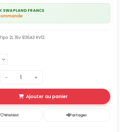
K SWAPLAND FRANCE
 commande
Tipo 2L 16v 836A3 RV12
−
+
Ajouter au panier
Wishlist
Partager