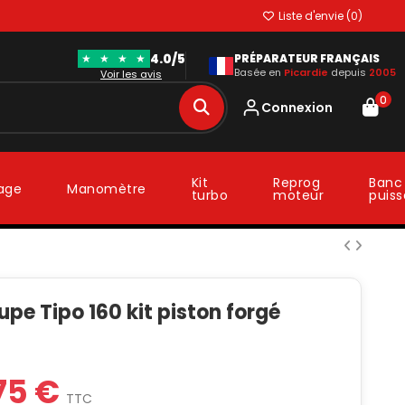
Liste d'envie (
0
)
4.0/5
★
★
★
★
PRÉPARATEUR FRANÇAIS
Basée en
Picardie
depuis
2005
Voir les avis
0
Connexion
Kit
Reprog
Banc
lage
Manomètre
turbo
moteur
puis
upe Tipo 160 kit piston forgé
o
75 €
TTC