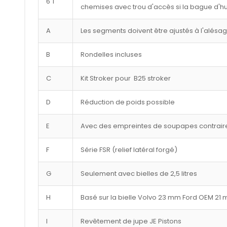
6 T
chemises avec trou d'accès si la bague d'hu
A
Les segments doivent être ajustés à l'alésa
B
Rondelles incluses
C
Kit Stroker pour B25 stroker
D
Réduction de poids possible
E
Avec des empreintes de soupapes contraire
F
Série FSR (relief latéral forgé)
G
Seulement avec bielles de 2,5 litres
H
Basé sur la bielle Volvo 23 mm Ford OEM 21
I
Revêtement de jupe JE Pistons