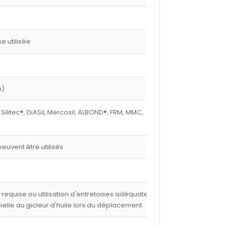
 utilisée
m)
 Silitec®, DiASil, Mercosil, ALBOND®, FRM, MMC,
euvent être utilisés
e requise ou utilisation d'entretoises adéquates,
 bielle au gicleur d'huile lors du déplacement