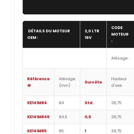
CODE
DÉTAILS DU MOTEUR
2,0 LTR
MOTEUR
OEM :
16V
:
Alésage :
Référence
Alésage
Hauteur
Surcôte
#
(mm)
d'axe
KE141M84
84
Std.
39,75
KE141M845
84,5
0,5
39,75
KE141M85
85
1
39,75