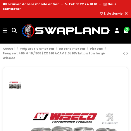
🚚 Livraison dans le monde entier
—
📞 Tel: 03 22 24 10 10
—
✉️
Nous
contacter
Liste d'envie (
0
)
0
Accueil
Préparation moteur
Interne moteur
Pistons
Peugeot 405 MI16 / 306 / ZX S16 ACAV 2.0L 16V kit piston forgé
Wiseco