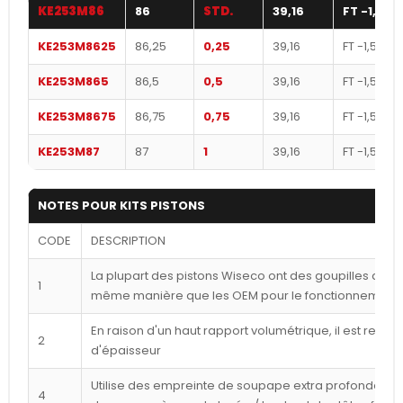
KE253M86
86
STD.
39,16
FT -1,5
KE253M8625
86,25
0,25
39,16
FT -1,5
KE253M865
86,5
0,5
39,16
FT -1,5
KE253M8675
86,75
0,75
39,16
FT -1,5
KE253M87
87
1
39,16
FT -1,5
NOTES POUR KITS PISTONS
CODE
DESCRIPTION
La plupart des pistons Wiseco ont des goupilles déca
1
même manière que les OEM pour le fonctionnement l
En raison d'un haut rapport volumétrique, il est reco
2
d'épaisseur
Utilise des empreinte de soupape extra profondes p
4