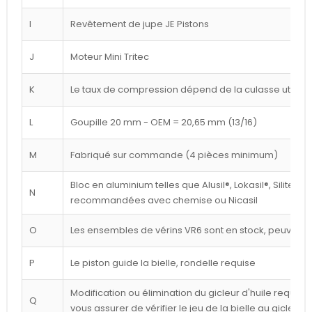
I
Revêtement de jupe JE Pistons
J
Moteur Mini Tritec
K
Le taux de compression dépend de la culasse utilisé
L
Goupille 20 mm - OEM = 20,65 mm (13/16)
M
Fabriqué sur commande (4 pièces minimum)
Bloc en aluminium telles que Alusil®, Lokasil®, Silitec®
N
recommandées avec chemise ou Nicasil
O
Les ensembles de vérins VR6 sont en stock, peuvent êt
P
Le piston guide la bielle, rondelle requise
Modification ou élimination du gicleur d'huile requise 
Q
vous assurer de vérifier le jeu de la bielle au gicleur