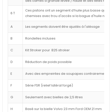
des cames à grande levée / haute et des têtes frais
Ces pistons ont un segment d’huile plus basse que ce
6 T
chemises avec trou d'accès si la bague d'huile n'est
A
Les segments doivent être ajustés à l'alésage
B
Rondelles incluses
C
Kit Stroker pour B25 stroker
D
Réduction de poids possible
E
Avec des empreintes de soupapes contrairement à l
F
Série FSR (relief latéral forgé)
G
Seulement avec bielles de 2,5 litres
H
Basé sur la bielle Volvo 23 mm Ford OEM 21 mm