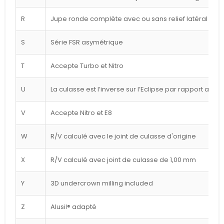
R
Jupe ronde complète avec ou sans relief latéral blan
S
Série FSR asymétrique
T
Accepte Turbo et Nitro
U
La culasse est l’inverse sur l’Eclipse par rapport au d
V
Accepte Nitro et E8
W
R/V calculé avec le joint de culasse d'origine
X
R/V calculé avec joint de culasse de 1,00 mm
Y
3D undercrown milling included
Z
Alusil® adapté