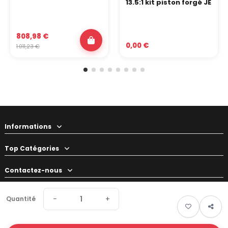
13.5:1 kit piston forgé JE
808,98 €
0,00 €
1 011,23 €
Informations
Top Catégories
Contactez-nous
Votre préparateur
−
+
Quantité