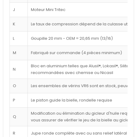
J
Moteur Mini Tritec
K
Le taux de compression dépend de la culasse utilisé
L
Goupille 20 mm - OEM = 20,65 mm (13/16)
M
Fabriqué sur commande (4 pièces minimum)
Bloc en aluminium telles que Alusil®, Lokasil®, Silitec®
N
recommandées avec chemise ou Nicasil
O
Les ensembles de vérins VR6 sont en stock, peuvent êt
P
Le piston guide la bielle, rondelle requise
Modification ou élimination du gicleur d'huile requise 
Q
vous assurer de vérifier le jeu de la bielle au gicleur
R
Jupe ronde complète avec ou sans relief latéral blan