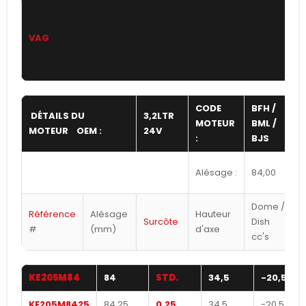
VAG
CODE
BFH /
DÉTAILS DU
3,2LTR
MOTEUR
BML /
MOTEUR OEM :
24V
:
:
BJS
Alésage :
84,00
C
Dome /
Référence
Alésage
Hauteur
Surcôte
Dish
#
(mm)
d'axe
cc's
KE205M84
84
STD.
34,5
-20,5
KE205M8425
84,25
0,25
34,5
-20,5