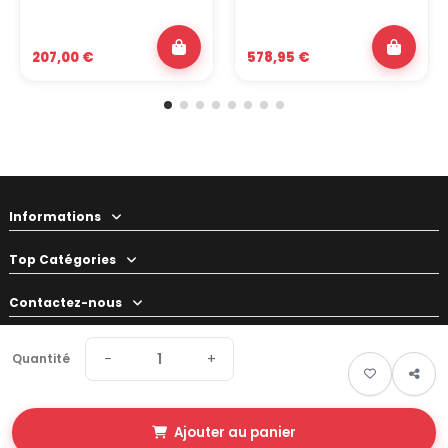
207,00 €
578,95 €
Informations
Top Catégories
Contactez-nous
Votre préparateur
−
+
Quantité
Ajouter au panier
© 2026 Swapland - Tous droits réservés • Made by
New Keys