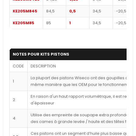
KE205M845
84,5
0,5
34,5
-20,5
KE205M85
85
1
34,5
-20,5
NOTES POUR KITS PISTONS
CODE
DESCRIPTION
La plupart des pistons Wiseco ont des goupilles déca
1
même manière que les OEM pour le fonctionnement l
En raison d'un haut rapport volumétrique, il est reco
2
d'épaisseur
Utilise des empreinte de soupape extra profondes p
4
des cames à grande levée / haute et des têtes frais
Ces pistons ont un segment d’huile plus basse que ce