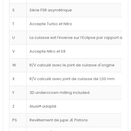
S
Série FSR asymétrique
T
Accepte Turbo et Nitro
U
La culasse est l’inverse sur l’Eclipse par rapport au d
V
Accepte Nitro et E8
W
R/V calculé avec le joint de culasse d'origine
X
R/V calculé avec joint de culasse de 1,00 mm
Y
3D undercrown milling included
Z
Alusil® adapté
PS
Revêtement de jupe JE Pistons