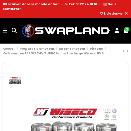
🚚 Livraison dans le monde entier
—
📞 Tel: 03 22 24 10 10
—
✉️
Nous
contacter
Liste d'envie (
0
)
0
Accueil
Préparation moteur
Interne moteur
Pistons
Volkswagen R32 3L2 24V TURBO kit piston forgé Wiseco RV9