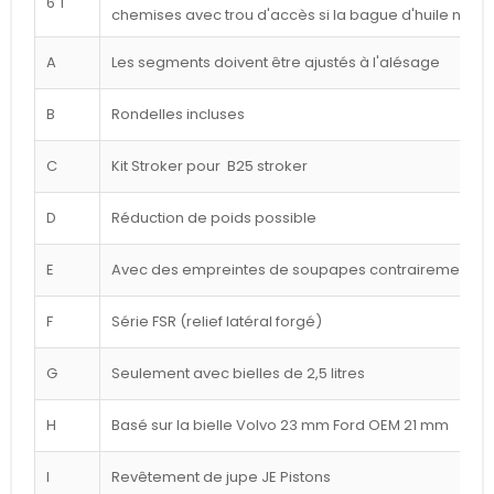
6 T
chemises avec trou d'accès si la bague d'huile n'est
A
Les segments doivent être ajustés à l'alésage
B
Rondelles incluses
C
Kit Stroker pour B25 stroker
D
Réduction de poids possible
E
Avec des empreintes de soupapes contrairement à l
F
Série FSR (relief latéral forgé)
G
Seulement avec bielles de 2,5 litres
H
Basé sur la bielle Volvo 23 mm Ford OEM 21 mm
I
Revêtement de jupe JE Pistons