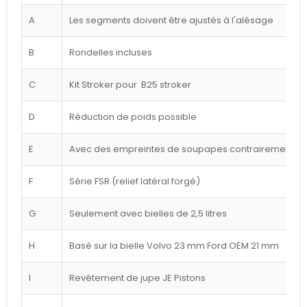
A
Les segments doivent être ajustés à l'alésage
B
Rondelles incluses
C
Kit Stroker pour B25 stroker
D
Réduction de poids possible
E
Avec des empreintes de soupapes contrairement à l
F
Série FSR (relief latéral forgé)
G
Seulement avec bielles de 2,5 litres
H
Basé sur la bielle Volvo 23 mm Ford OEM 21 mm
I
Revêtement de jupe JE Pistons