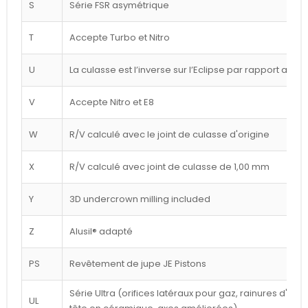
S
Série FSR asymétrique
T
Accepte Turbo et Nitro
U
La culasse est l’inverse sur l’Eclipse par rapport au d
V
Accepte Nitro et E8
W
R/V calculé avec le joint de culasse d'origine
X
R/V calculé avec joint de culasse de 1,00 mm
Y
3D undercrown milling included
Z
Alusil® adapté
PS
Revêtement de jupe JE Pistons
Série Ultra (orifices latéraux pour gaz, rainures d'a
UL