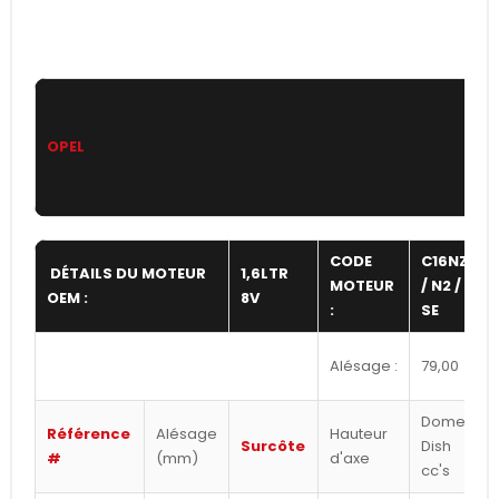
OPEL
CODE
C16NZ
DÉTAILS DU MOTEUR
1,6LTR
MOTEUR
/ N2 /
OEM :
8V
:
SE
Alésage :
79,00
Dome /
Référence
Alésage
Hauteur
Surcôte
Dish
#
(mm)
d'axe
cc's