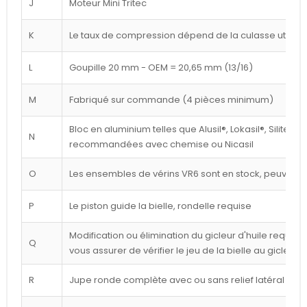
J
Moteur Mini Tritec
K
Le taux de compression dépend de la culasse utilisé
L
Goupille 20 mm - OEM = 20,65 mm (13/16)
M
Fabriqué sur commande (4 pièces minimum)
Bloc en aluminium telles que Alusil®, Lokasil®, Silitec®
N
recommandées avec chemise ou Nicasil
O
Les ensembles de vérins VR6 sont en stock, peuvent êt
P
Le piston guide la bielle, rondelle requise
Modification ou élimination du gicleur d'huile requise 
Q
vous assurer de vérifier le jeu de la bielle au gicleur
R
Jupe ronde complète avec ou sans relief latéral blan