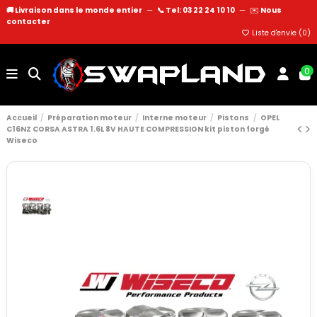
🚚 Livraison dans le monde entier
—
📞 Tel: 03 22 24 10 10
—
✉️
Nous
contacter
Liste d'envie (
0
)
0
Accueil
Préparation moteur
Interne moteur
Pistons
OPEL
C16NZ CORSA ASTRA 1.6L 8V HAUTE COMPRESSION kit piston forgé
Wiseco